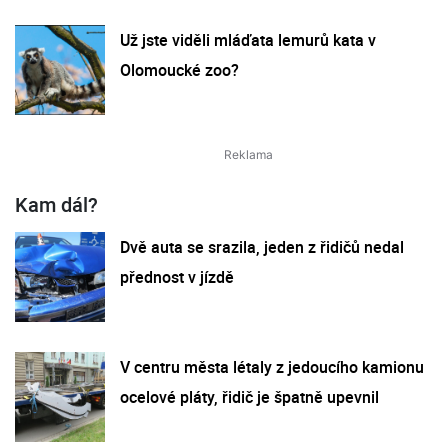
Už jste viděli mláďata lemurů kata v
Olomoucké zoo?
Kam dál?
Dvě auta se srazila, jeden z řidičů nedal
přednost v jízdě
V centru města létaly z jedoucího kamionu
ocelové pláty, řidič je špatně upevnil