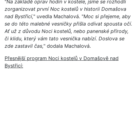
"
Na základě oprav hodin v kostele, jsme se rozhodli
zorganizovat první Noc kostelů v historii Domašova
nad Bystřicí,
" uvedla Machalová. "
Moc si přejeme, aby
se do této malebné vesničky přišla odívat spousta očí.
Ať už z důvodu Noci kostelů, nebo panenské přírody,
či klidu, který vám tato vesnička nabízí. Doslova se
zde zastavil čas,
" dodala Machalová.
Přesnější program Noci kostelů v Domašově nad
Bystřicí: