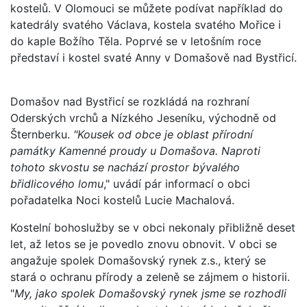
kostelů. V Olomouci se můžete podívat například do
katedrály svatého Václava, kostela svatého Mořice i
do kaple Božího Těla. Poprvé se v letošním roce
představí i kostel svaté Anny v Domašově nad Bystřicí.
Domašov nad Bystřicí se rozkládá na rozhraní
Oderských vrchů a Nízkého Jeseníku, východně od
Šternberku.
"Kousek od obce je oblast přírodní
památky Kamenné proudy u Domašova. Naproti
tohoto skvostu se nachází prostor bývalého
břidlicového lomu
," uvádí pár informací o obci
pořadatelka Noci kostelů Lucie Machalová.
Kostelní bohoslužby se v obci nekonaly přibližně deset
let, až letos se je povedlo znovu obnovit. V obci se
angažuje spolek Domašovský rynek z.s., který se
stará o ochranu přírody a zeleně se zájmem o historii.
"
My, jako spolek Domašovský rynek jsme se rozhodli