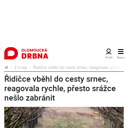
Z kraje
Řidičce vběhl do cesty srnec, reagovala rychle, př
Řidičce vběhl do cesty srnec,
reagovala rychle, přesto srážce
nešlo zabránit