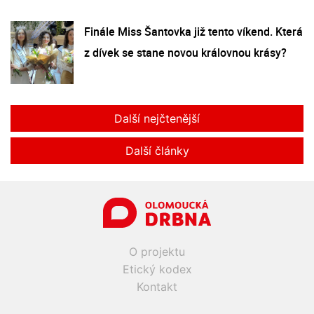
Finále Miss Šantovka již tento víkend. Která
z dívek se stane novou královnou krásy?
Další nejčtenější
Další články
O projektu
Etický kodex
Kontakt