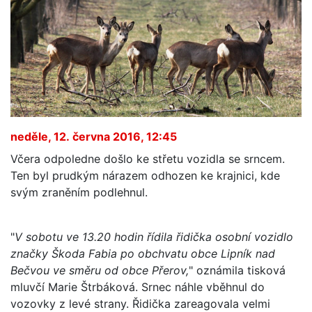
neděle, 12. června 2016, 12:45
Včera odpoledne došlo ke střetu vozidla se srncem.
Ten byl prudkým nárazem odhozen ke krajnici, kde
svým zraněním podlehnul.
"
V sobotu ve 13.20 hodin řídila řidička osobní vozidlo
značky Škoda Fabia po obchvatu obce Lipník nad
Bečvou ve směru od obce Přerov,
" oznámila tisková
mluvčí Marie Štrbáková. Srnec náhle vběhnul do
vozovky z levé strany. Řidička zareagovala velmi