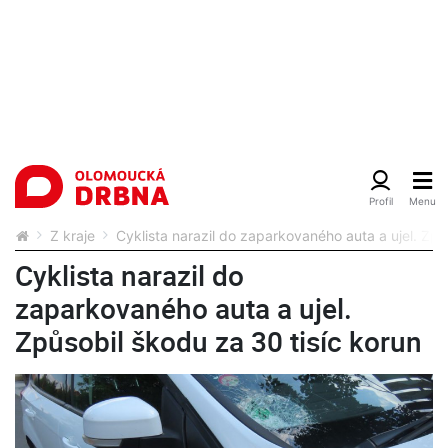
Z kraje
Cyklista narazil do zaparkovaného auta a ujel. Způ
Cyklista narazil do
zaparkovaného auta a ujel.
Způsobil škodu za 30 tisíc korun