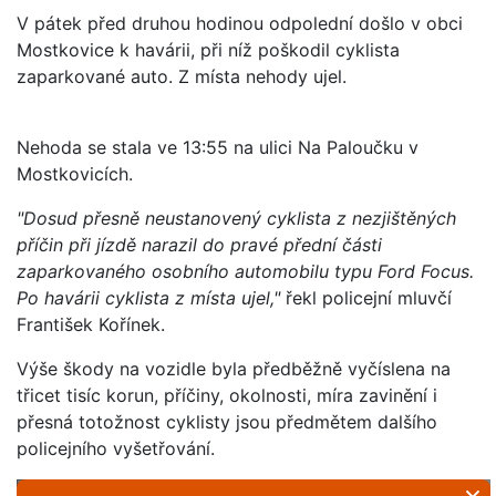
V pátek před druhou hodinou odpolední došlo v obci
Mostkovice k havárii, při níž poškodil cyklista
zaparkované auto. Z místa nehody ujel.
Nehoda se stala ve 13:55 na ulici Na Paloučku v
Mostkovicích.
"Dosud přesně neustanovený cyklista z nezjištěných
příčin při jízdě narazil do pravé přední části
zaparkovaného osobního automobilu typu Ford Focus.
Po havárii cyklista z místa ujel,"
řekl policejní mluvčí
František Kořínek.
Výše škody na vozidle byla předběžně vyčíslena na
třicet tisíc korun, příčiny, okolnosti, míra zavinění i
přesná totožnost cyklisty jsou předmětem dalšího
policejního vyšetřování.