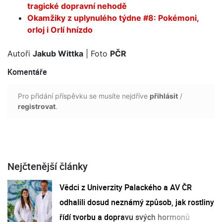
tragické dopravní nehodě
Okamžiky z uplynulého týdne #8: Pokémoni,
orloj i Orlí hnízdo
Autoři
Jakub Wittka
| Foto
PČR
Komentáře
Pro přidání příspěvku se musíte nejdříve
přihlásit
/
registrovat
.
Nejčtenější články
Vědci z Univerzity Palackého a AV ČR
odhalili dosud neznámý způsob, jak rostliny
řídí tvorbu a dopravu svých hormonů