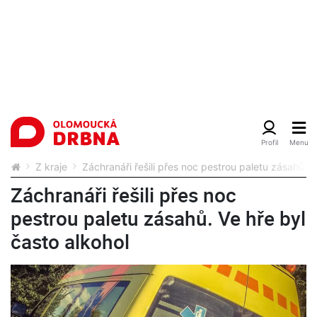
Z kraje
Záchranáři řešili přes noc pestrou paletu zásahů. V
Záchranáři řešili přes noc
pestrou paletu zásahů. Ve hře byl
často alkohol