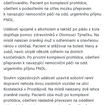
ošetřovaného. Pacient po komplexní prohlídce,
ošetření s podezřením na otřes mozku přepraven
k navazující nemocniční péči na odd. urgentního příjmu
FNOL.
Události spojené s alkoholem a taktéž po pádu z kola
doplňuje pomoc zdravotníků v Olomouci Týnečku. Na
místě nalezen zraněný muž s odřeninami a otevřenou
ránou v obličeji. Pacient si stěžoval na bolest hlavy a
zubů, navíc utrpěl několik odřenin na dolních
končetinách. Po prvotní komplexní prohlídce, ošetření
přepraven k navazující nemocniční péči na odd.
urgentního příjmu FNOL.
Souhrn výjezdových událostí uzavírá sobotní ranní
dopravní nehoda dvou osobních vozidel na ulici
Kostelecká v Prostějově. Na místě nalezeny dvě lehce
zraněné osoby. Pacienti oba muži po komplexní
prohlídce, ošetření následně převezeni na oddělení