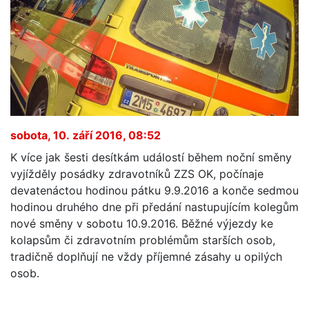
sobota, 10. září 2016, 08:52
K více jak šesti desítkám událostí během noční směny
vyjížděly posádky zdravotníků ZZS OK, počínaje
devatenáctou hodinou pátku 9.9.2016 a konče sedmou
hodinou druhého dne při předání nastupujícím kolegům
nové směny v sobotu 10.9.2016. Běžné výjezdy ke
kolapsům či zdravotním problémům starších osob,
tradičně doplňují ne vždy příjemné zásahy u opilých
osob.