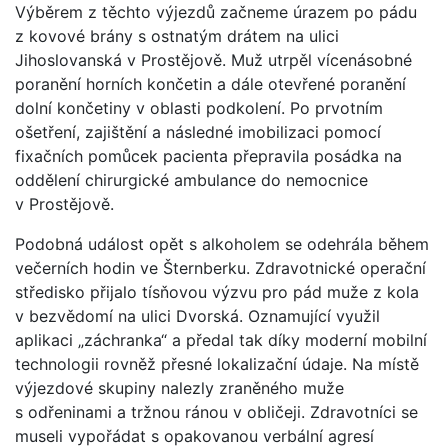
Výběrem z těchto výjezdů začneme úrazem po pádu
z kovové brány s ostnatým drátem na ulici
Jihoslovanská v Prostějově. Muž utrpěl vícenásobné
poranění horních končetin a dále otevřené poranění
dolní končetiny v oblasti podkolení. Po prvotním
ošetření, zajištění a následné imobilizaci pomocí
fixačních pomůcek pacienta přepravila posádka na
oddělení chirurgické ambulance do nemocnice
v Prostějově.
Podobná událost opět s alkoholem se odehrála během
večerních hodin ve Šternberku. Zdravotnické operační
středisko přijalo tísňovou výzvu pro pád muže z kola
v bezvědomí na ulici Dvorská. Oznamující využil
aplikaci „záchranka“ a předal tak díky moderní mobilní
technologii rovněž přesné lokalizační údaje. Na místě
výjezdové skupiny nalezly zraněného muže
s odřeninami a tržnou ránou v obličeji. Zdravotníci se
museli vypořádat s opakovanou verbální agresí