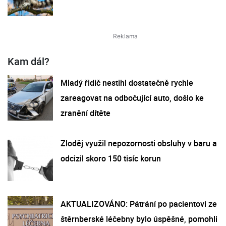
Kam dál?
Mladý řidič nestihl dostatečně rychle
zareagovat na odbočující auto, došlo ke
zranění dítěte
Zloděj využil nepozornosti obsluhy v baru a
odcizil skoro 150 tisíc korun
AKTUALIZOVÁNO: Pátrání po pacientovi ze
štěrnberské léčebny bylo úspěšné, pomohli