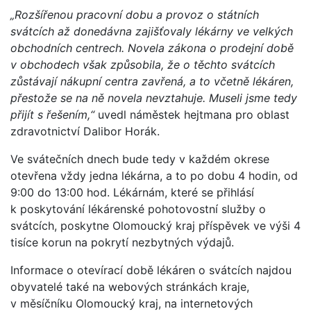
„Rozšířenou pracovní dobu a provoz o státních
svátcích až donedávna zajišťovaly lékárny ve velkých
obchodních centrech. Novela zákona o prodejní době
v obchodech však způsobila, že o těchto svátcích
zůstávají nákupní centra zavřená, a to včetně lékáren,
přestože se na ně novela nevztahuje. Museli jsme tedy
přijít s řešením,“
uvedl náměstek hejtmana pro oblast
zdravotnictví Dalibor Horák.
Ve svátečních dnech bude tedy v každém okrese
otevřena vždy jedna lékárna, a to po dobu 4 hodin, od
9:00 do 13:00 hod. Lékárnám, které se přihlásí
k poskytování lékárenské pohotovostní služby o
svátcích, poskytne Olomoucký kraj příspěvek ve výši 4
tisíce korun na pokrytí nezbytných výdajů.
Informace o otevírací době lékáren o svátcích najdou
obyvatelé také na webových stránkách kraje,
v měsíčníku Olomoucký kraj, na internetových