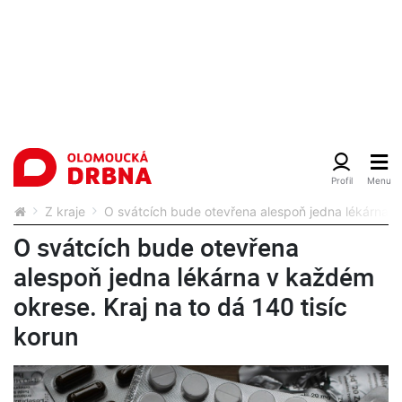
Z kraje
O svátcích bude otevřena alespoň jedna lékárna v 
O svátcích bude otevřena
alespoň jedna lékárna v každém
okrese. Kraj na to dá 140 tisíc
korun