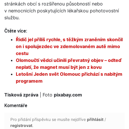
stránkách obcí s rozšířenou působností nebo
v nemocnicích poskytujících lékařskou pohotovostní
službu.
Čtěte více:
Řidič jel příliš rychle, s těžkým zraněním skončil
on i spolujezdec ve zdemolovaném autě mimo
cestu
Olomoučtí vědci učinili převratný objev – odteď
neplatí, že magnet musí být jen z kovu
Letošní Jeden svět Olomouc přichází s nabitým
programem
Tisková zpráva
| Foto
pixabay.com
Komentáře
Pro přidání příspěvku se musíte nejdříve
přihlásit
/
registrovat
.