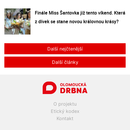
Finále Miss Šantovka již tento víkend. Která
z dívek se stane novou královnou krásy?
Další nejčtenější
Další články
O projektu
Etický kodex
Kontakt