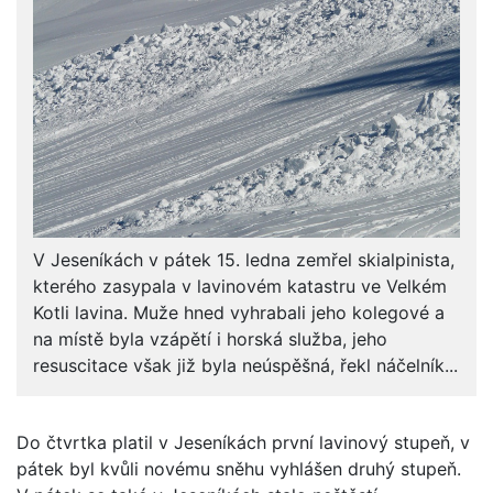
V Jeseníkách v pátek 15. ledna zemřel skialpinista,
kterého zasypala v lavinovém katastru ve Velkém
Kotli lavina. Muže hned vyhrabali jeho kolegové a
na místě byla vzápětí i horská služba, jeho
resuscitace však již byla neúspěšná, řekl náčelník...
Do čtvrtka platil v Jeseníkách první lavinový stupeň, v
pátek byl kvůli novému sněhu vyhlášen druhý stupeň.