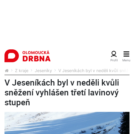
Z kraje
Jeseníky
V Jeseníkách byl v neděli kvůli sněžení
V Jeseníkách byl v neděli kvůli
sněžení vyhlášen třetí lavinový
stupeň