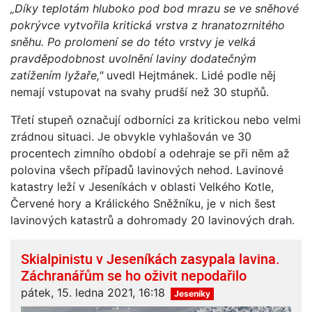
„Díky teplotám hluboko pod bod mrazu se ve sněhové
pokrývce vytvořila kritická vrstva z hranatozrnitého
sněhu. Po prolomení se do této vrstvy je velká
pravděpodobnost uvolnění laviny dodatečným
zatížením lyžaře,"
uvedl Hejtmánek. Lidé podle něj
nemají vstupovat na svahy prudší než 30 stupňů.
Třetí stupeň označují odborníci za kritickou nebo velmi
zrádnou situaci. Je obvykle vyhlašován ve 30
procentech zimního období a odehraje se při něm až
polovina všech případů lavinových nehod. Lavinové
katastry leží v Jeseníkách v oblasti Velkého Kotle,
Červené hory a Králického Sněžníku, je v nich šest
lavinových katastrů a dohromady 20 lavinových drah.
Skialpinistu v Jeseníkách zasypala lavina.
Záchranářům se ho oživit nepodařilo
pátek, 15. ledna 2021, 16:18
Jeseníky