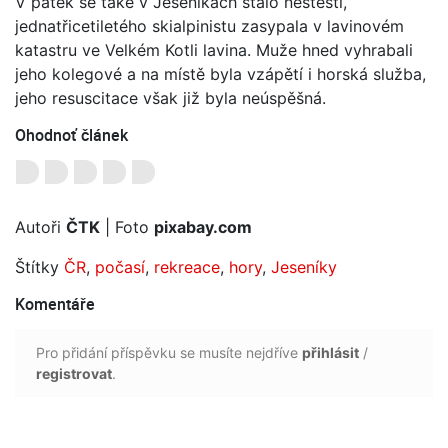
V pátek se také v Jeseníkách stalo neštěstí,
jednatřicetiletého skialpinistu zasypala v lavinovém
katastru ve Velkém Kotli lavina. Muže hned vyhrabali
jeho kolegové a na místě byla vzápětí i horská služba,
jeho resuscitace však již byla neúspěšná.
Ohodnoť článek
Autoři
ČTK
| Foto
pixabay.com
Štítky
ČR
,
počasí
,
rekreace
,
hory
,
Jeseníky
Komentáře
Pro přidání příspěvku se musíte nejdříve
přihlásit
/
registrovat
.