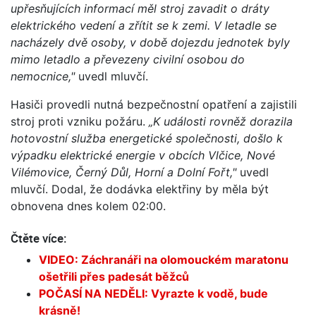
upřesňujících informací měl stroj zavadit o dráty
elektrického vedení a zřítit se k zemi. V letadle se
nacházely dvě osoby, v době dojezdu jednotek byly
mimo letadlo a převezeny civilní osobou do
nemocnice,"
uvedl mluvčí.
Hasiči provedli nutná bezpečnostní opatření a zajistili
stroj proti vzniku požáru.
„K události rovněž dorazila
hotovostní služba energetické společnosti, došlo k
výpadku elektrické energie v obcích Vlčice, Nové
Vilémovice, Černý Důl, Horní a Dolní Fořt,"
uvedl
mluvčí. Dodal, že dodávka elektřiny by měla být
obnovena dnes kolem 02:00.
Čtěte více:
VIDEO: Záchranáři na olomouckém maratonu
ošetřili přes padesát běžců
POČASÍ NA NEDĚLI: Vyrazte k vodě, bude
krásně!