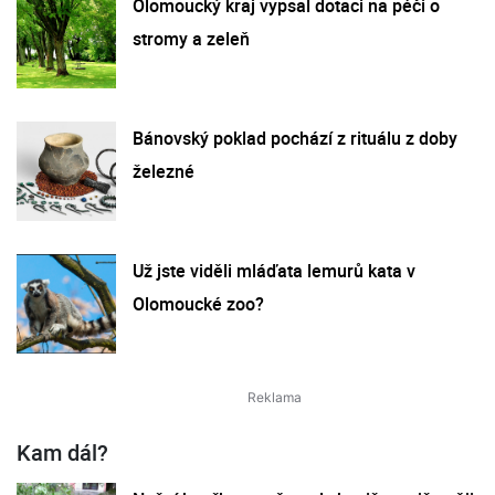
Olomoucký kraj vypsal dotaci na péči o
stromy a zeleň
Bánovský poklad pochází z rituálu z doby
železné
Už jste viděli mláďata lemurů kata v
Olomoucké zoo?
Kam dál?