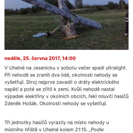
neděle, 25. června 2017, 14:00
V Uhelné na Jesenicku v sobotu večer spadl ultralight.
Při nehodě se zranili dva lidé, okolnosti nehody se
vyšetřují. Stroj nejprve zavadil o dráty elektrického
napětí a poté se zřítil k zemi. Kvůli nehodě nastal
výpadek elektřiny v okolních obcích, řekl mluvčí hasičů
Zdeněk Hošák. Okolnosti nehody se vyšetřují.
Tři jednotky hasičů vyrazily na místo nehody u
místního hřiště v Uhelné kolem 21:15.
„Podle