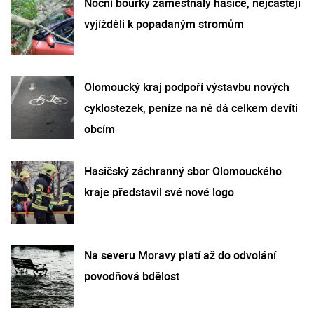
Noční bouřky zaměstnaly hasiče, nejčastěji
vyjížděli k popadaným stromům
Olomoucký kraj podpoří výstavbu nových
cyklostezek, peníze na ně dá celkem devíti
obcím
Hasičský záchranný sbor Olomouckého
kraje představil své nové logo
Na severu Moravy platí až do odvolání
povodňová bdělost