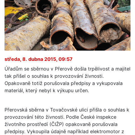
středa, 8. dubna 2015, 09:57
Úřadům se sběrnou v Přerově došla trpělivost a majitel
tak přišel o souhlas k provozování živnosti.
Opakovaně totiž porušovala předpisy a vykupovala
materiál, který nebyl k výkupu určen.
Přerovská sběrna v Tovačovské ulici přišla o souhlas k
provozování této živnosti. Podle České inspekce
životního prostředí (ČIŽP) opakovaně porušovala
předpisy. Vykoupila údajně například elektromotor z