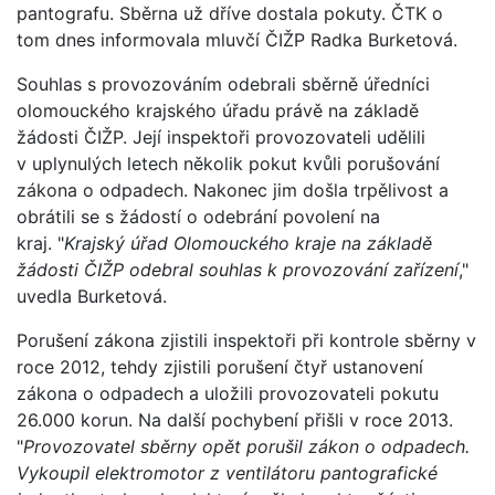
pantografu. Sběrna už dříve dostala pokuty. ČTK o
tom dnes informovala mluvčí ČIŽP Radka Burketová.
Souhlas s provozováním odebrali sběrně úředníci
olomouckého krajského úřadu právě na základě
žádosti ČIŽP. Její inspektoři provozovateli udělili
v uplynulých letech několik pokut kvůli porušování
zákona o odpadech. Nakonec jim došla trpělivost a
obrátili se s žádostí o odebrání povolení na
kraj. "
Krajský úřad Olomouckého kraje na základě
žádosti ČIŽP odebral souhlas k provozování zařízení
,"
uvedla Burketová.
Porušení zákona zjistili inspektoři při kontrole sběrny v
roce 2012, tehdy zjistili porušení čtyř ustanovení
zákona o odpadech a uložili provozovateli pokutu
26.000 korun. Na další pochybení přišli v roce 2013.
"
Provozovatel sběrny opět porušil zákon o odpadech.
Vykoupil elektromotor z ventilátoru pantografické