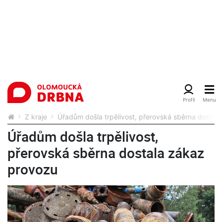
Z kraje
Úřadům došla trpělivost, přerovská sběrna dostal
Úřadům došla trpělivost,
přerovská sběrna dostala zákaz
provozu