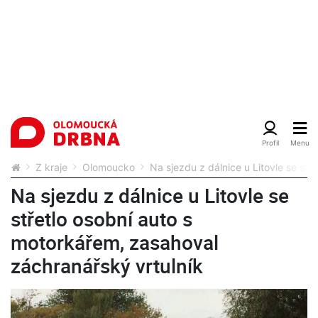
Z kraje
Olomoucko
Na sjezdu z dálnice u Litovle se stř
Na sjezdu z dálnice u Litovle se
střetlo osobní auto s
motorkářem, zasahoval
záchranářský vrtulník