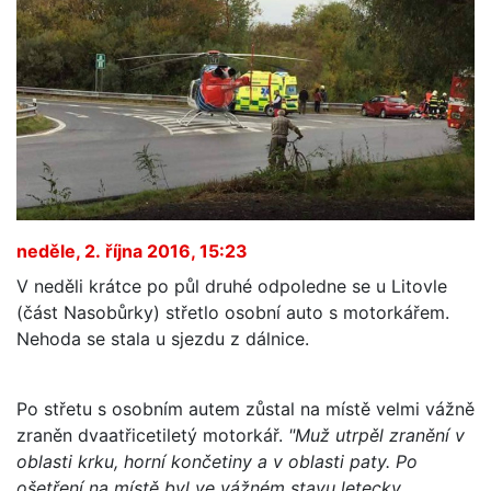
neděle, 2. října 2016, 15:23
V neděli krátce po půl druhé odpoledne se u Litovle
(část Nasobůrky) střetlo osobní auto s motorkářem.
Nehoda se stala u sjezdu z dálnice.
Po střetu s osobním autem zůstal na místě velmi vážně
zraněn dvaatřicetiletý motorkář.
"Muž utrpěl zranění v
oblasti krku, horní končetiny a v oblasti paty. Po
ošetření na místě byl ve vážném stavu letecky