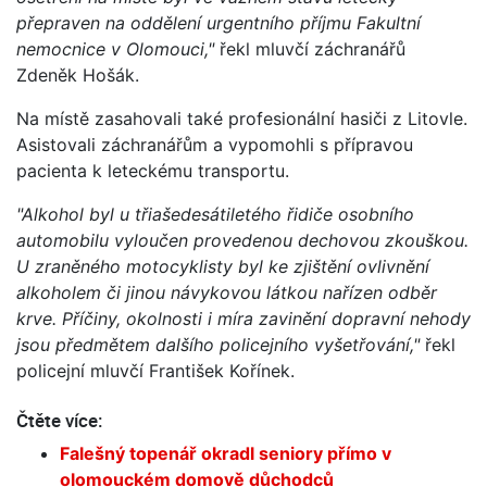
přepraven na oddělení urgentního příjmu Fakultní
nemocnice v Olomouci,"
řekl mluvčí záchranářů
Zdeněk Hošák.
Na místě zasahovali také profesionální hasiči z Litovle.
Asistovali záchranářům a vypomohli s přípravou
pacienta k leteckému transportu.
"Alkohol byl u třiašedesátiletého řidiče osobního
automobilu vyloučen provedenou dechovou zkouškou.
U zraněného motocyklisty byl ke zjištění ovlivnění
alkoholem či jinou návykovou látkou nařízen odběr
krve. Příčiny, okolnosti i míra zavinění dopravní nehody
jsou předmětem dalšího policejního vyšetřování,"
řekl
policejní mluvčí František Kořínek.
Čtěte více:
Falešný topenář okradl seniory přímo v
olomouckém domově důchodců