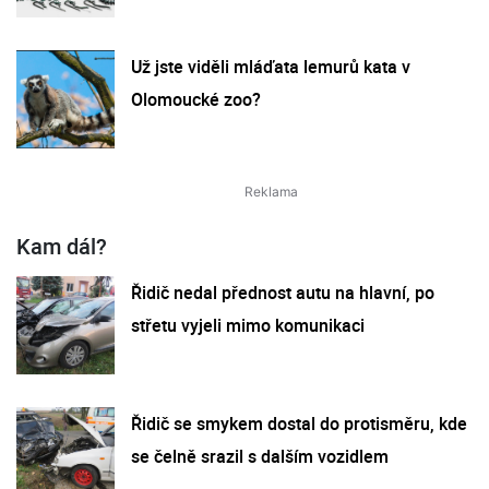
Už jste viděli mláďata lemurů kata v
Olomoucké zoo?
Kam dál?
Řidič nedal přednost autu na hlavní, po
střetu vyjeli mimo komunikaci
Řidič se smykem dostal do protisměru, kde
se čelně srazil s dalším vozidlem