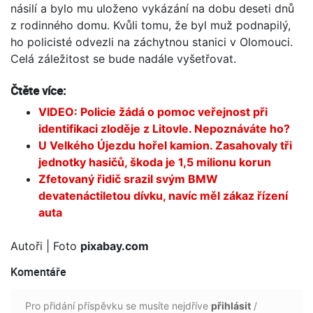
násilí a bylo mu uloženo vykázání na dobu deseti dnů
z rodinného domu. Kvůli tomu, že byl muž podnapilý,
ho policisté odvezli na záchytnou stanici v Olomouci.
Celá záležitost se bude nadále vyšetřovat.
Čtěte více:
VIDEO: Policie žádá o pomoc veřejnost při
identifikaci zloděje z Litovle. Nepoznáváte ho?
U Velkého Újezdu hořel kamion. Zasahovaly tři
jednotky hasičů, škoda je 1,5 milionu korun
Zfetovaný řidič srazil svým BMW
devatenáctiletou dívku, navíc měl zákaz řízení
auta
Autoři
| Foto
pixabay.com
Komentáře
Pro přidání příspěvku se musíte nejdříve
přihlásit
/