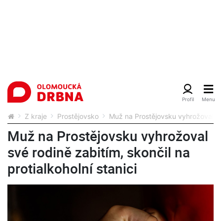
Z kraje
Prostějovsko
Muž na Prostějovsku vyhrožoval své
Muž na Prostějovsku vyhrožoval
své rodině zabitím, skončil na
protialkoholní stanici