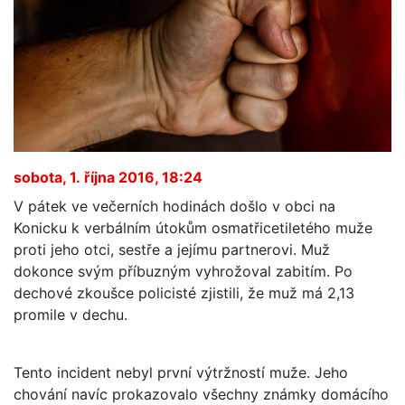
sobota, 1. října 2016, 18:24
V pátek ve večerních hodinách došlo v obci na
Konicku k verbálním útokům osmatřicetiletého muže
proti jeho otci, sestře a jejímu partnerovi. Muž
dokonce svým příbuzným vyhrožoval zabitím. Po
dechové zkoušce policisté zjistili, že muž má 2,13
promile v dechu.
Tento incident nebyl první výtržností muže. Jeho
chování navíc prokazovalo všechny známky domácího