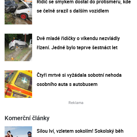
Řidič se smykem dostal do protisměru, kde
se čelně srazil s dalším vozidlem
Dvě mladé řidičky o víkendu nezvládly
řízení. Jedné bylo teprve šestnáct let
Čtyři mrtvé si vyžádala sobotní nehoda
osobního auta s autobusem
Komerční články
Silou lví, vzletem sokolím! Sokolský běh