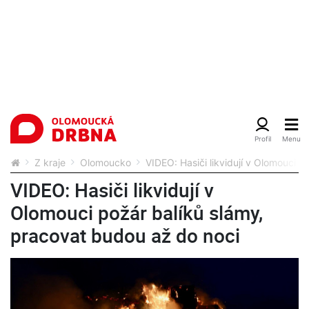
Z kraje
Olomoucko
VIDEO: Hasiči likvidují v Olomouci 
VIDEO: Hasiči likvidují v
Olomouci požár balíků slámy,
pracovat budou až do noci