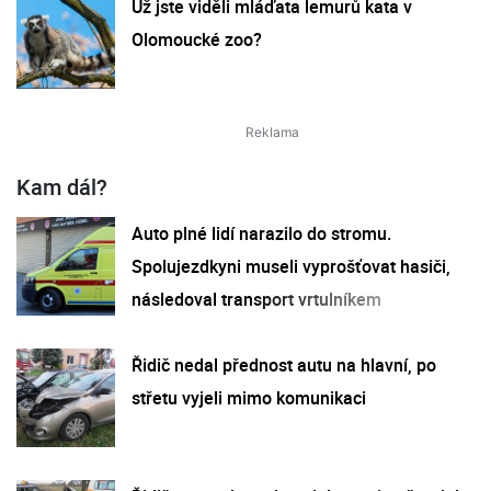
Už jste viděli mláďata lemurů kata v
Olomoucké zoo?
Kam dál?
Auto plné lidí narazilo do stromu.
Spolujezdkyni museli vyprošťovat hasiči,
následoval transport vrtulníkem
Řidič nedal přednost autu na hlavní, po
střetu vyjeli mimo komunikaci