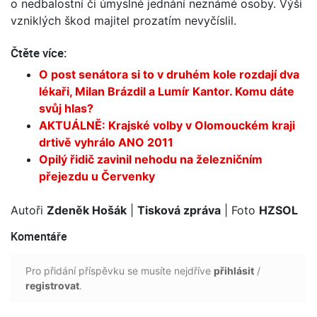
o nedbalostní či úmyslné jednání neznámé osoby. Výši
vzniklých škod majitel prozatím nevyčíslil.
Čtěte více:
O post senátora si to v druhém kole rozdají dva
lékaři, Milan Brázdil a Lumír Kantor. Komu dáte
svůj hlas?
AKTUÁLNĚ: Krajské volby v Olomouckém kraji
drtivě vyhrálo ANO 2011
Opilý řidič zavinil nehodu na železničním
přejezdu u Červenky
Autoři
Zdeněk Hošák
|
Tisková zpráva
| Foto
HZSOL
Komentáře
Pro přidání příspěvku se musíte nejdříve
přihlásit
/
registrovat
.