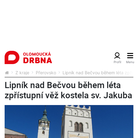
Z kraje
Přerovsko
Lipník nad Bečvou během léta zpříst
Lipník nad Bečvou během léta
zpřístupní věž kostela sv. Jakuba