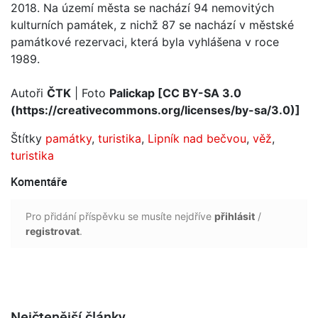
2018. Na území města se nachází 94 nemovitých
kulturních památek, z nichž 87 se nachází v městské
památkové rezervaci, která byla vyhlášena v roce
1989.
Autoři
ČTK
| Foto
Palickap [CC BY-SA 3.0
(https://creativecommons.org/licenses/by-sa/3.0)]
Štítky
památky
,
turistika
,
Lipník nad bečvou
,
věž
,
turistika
Komentáře
Pro přidání příspěvku se musíte nejdříve
přihlásit
/
registrovat
.
Nejčtenější články