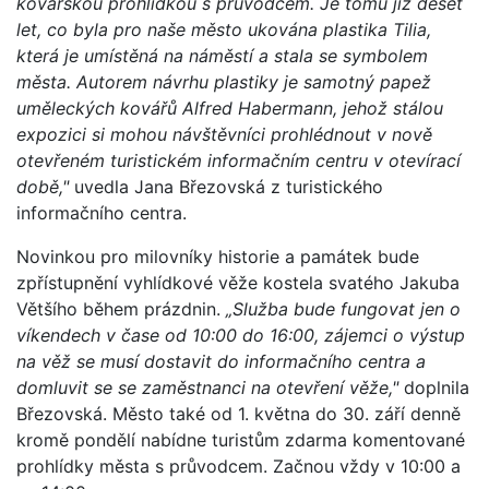
kovářskou prohlídkou s průvodcem. Je tomu již deset
let, co byla pro naše město ukována plastika Tilia,
která je umístěná na náměstí a stala se symbolem
města. Autorem návrhu plastiky je samotný papež
uměleckých kovářů Alfred Habermann, jehož stálou
expozici si mohou návštěvníci prohlédnout v nově
otevřeném turistickém informačním centru v otevírací
době,"
uvedla Jana Březovská z turistického
informačního centra.
Novinkou pro milovníky historie a památek bude
zpřístupnění vyhlídkové věže kostela svatého Jakuba
Většího během prázdnin.
„Služba bude fungovat jen o
víkendech v čase od 10:00 do 16:00, zájemci o výstup
na věž se musí dostavit do informačního centra a
domluvit se se zaměstnanci na otevření věže,"
doplnila
Březovská. Město také od 1. května do 30. září denně
kromě pondělí nabídne turistům zdarma komentované
prohlídky města s průvodcem. Začnou vždy v 10:00 a