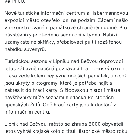
ve 14:00.
Nové turistické informační centrum s Habermannovou
expozicí město otevřelo loni na podzim. Zázemí našlo
v rekonstruovaném památkově chráněném domě. Pro
návštěvníky je otevřeno sedm dní v týdnu. Nabízí
uzamykatelné skříňky, přebalovací pult i rozšířenou
nabídku suvenýrů.
Turistickou sezonu v Lipníku nad Bečvou doprovodí
letos zábavně naučná poznávací hra Lipenský okruh .
Trasa vede kolem nejvýznamnějších památek, u nichž
jsou ukryty piktogramy, které je potřeba najít a
zakreslit do hrací karty. S židovskou historií města
návštěvníky blíže seznámí hledačka Po stopách
lipenských Židů. Obě hrací karty jsou k dostání v
informačním centru.
Lipník nad Bečvou, město se zhruba 8000 obyvateli,
letos vyhrál krajské kolo o titul Historické město roku