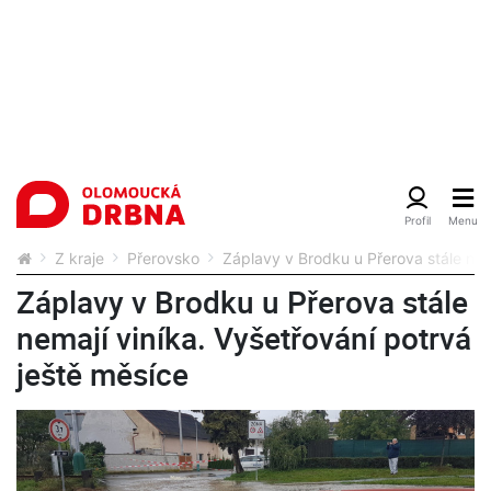
Z kraje
Přerovsko
Záplavy v Brodku u Přerova stále nema
Záplavy v Brodku u Přerova stále
nemají viníka. Vyšetřování potrvá
ještě měsíce