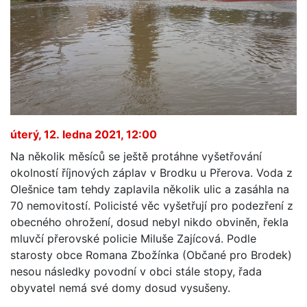
úterý, 12. ledna 2021, 12:00
Na několik měsíců se ještě protáhne vyšetřování
okolností říjnových záplav v Brodku u Přerova. Voda z
Olešnice tam tehdy zaplavila několik ulic a zasáhla na
70 nemovitostí. Policisté věc vyšetřují pro podezření z
obecného ohrožení, dosud nebyl nikdo obviněn, řekla
mluvčí přerovské policie Miluše Zajícová. Podle
starosty obce Romana Zbožínka (Občané pro Brodek)
nesou následky povodní v obci stále stopy, řada
obyvatel nemá své domy dosud vysušeny.