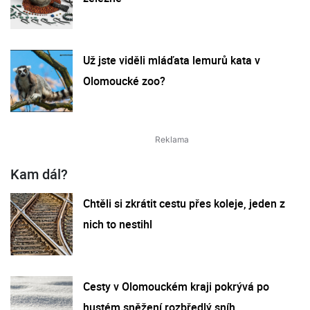
Už jste viděli mláďata lemurů kata v
Olomoucké zoo?
Kam dál?
Chtěli si zkrátit cestu přes koleje, jeden z
nich to nestihl
Cesty v Olomouckém kraji pokrývá po
hustém sněžení rozbředlý sníh