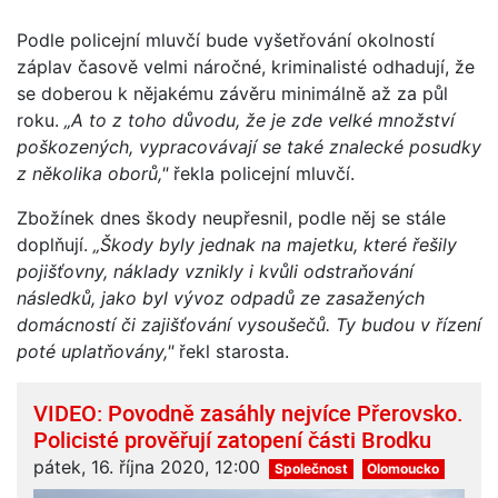
Podle policejní mluvčí bude vyšetřování okolností
záplav časově velmi náročné, kriminalisté odhadují, že
se doberou k nějakému závěru minimálně až za půl
roku.
„A to z toho důvodu, že je zde velké množství
poškozených, vypracovávají se také znalecké posudky
z několika oborů,"
řekla policejní mluvčí.
Zbožínek dnes škody neupřesnil, podle něj se stále
doplňují.
„Škody byly jednak na majetku, které řešily
pojišťovny, náklady vznikly i kvůli odstraňování
následků, jako byl vývoz odpadů ze zasažených
domácností či zajišťování vysoušečů. Ty budou v řízení
poté uplatňovány,"
řekl starosta.
VIDEO: Povodně zasáhly nejvíce Přerovsko.
Policisté prověřují zatopení části Brodku
pátek, 16. října 2020, 12:00
Společnost
Olomoucko