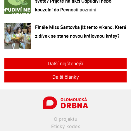
světě? Přijďte na akci Odpudiví nebo
kouzelní do Pevnosti poznání
Finále Miss Šantovka již tento víkend. Která
z dívek se stane novou královnou krásy?
Další nejčtenější
Další články
O projektu
Etický kodex