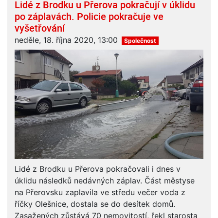
Lidé z Brodku u Přerova pokračují v úklidu
po záplavách. Policie pokračuje ve
vyšetřování
neděle, 18. října 2020, 13:00
Společnost
Lidé z Brodku u Přerova pokračovali i dnes v
úklidu následků nedávných záplav. Část městyse
na Přerovsku zaplavila ve středu večer voda z
říčky Olešnice, dostala se do desítek domů.
Zasažených zůstává 70 nemovitostí, řekl starosta