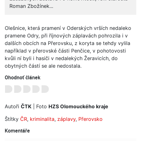
Roman Zbožínek...
Olešnice, která pramení v Oderských vrších nedaleko
pramene Odry, při říjnových záplavách pohrozila i v
dalších obcích na Přerovsku, z koryta se tehdy vylila
například v přerovské části Penčice, v pohotovosti
kvůli ní byli i hasiči v nedalekých Žeravicích, do
obytných částí se ale nedostala.
Ohodnoť článek
Autoři
ČTK
| Foto
HZS Olomouckého kraje
Štítky
ČR
,
kriminalita
,
záplavy
,
Přerovsko
Komentáře