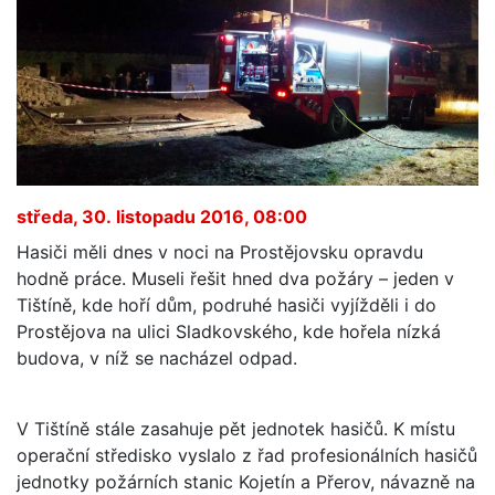
středa, 30. listopadu 2016, 08:00
Hasiči měli dnes v noci na Prostějovsku opravdu
hodně práce. Museli řešit hned dva požáry – jeden v
Tištíně, kde hoří dům, podruhé hasiči vyjížděli i do
Prostějova na ulici Sladkovského, kde hořela nízká
budova, v níž se nacházel odpad.
V Tištíně stále zasahuje pět jednotek hasičů. K místu
operační středisko vyslalo z řad profesionálních hasičů
jednotky požárních stanic Kojetín a Přerov, návazně na