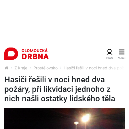
Z kraje
Prostějovsko
Hasiči řešili v noci hned dva požáry
Hasiči řešili v noci hned dva
požáry, při likvidaci jednoho z
nich našli ostatky lidského těla