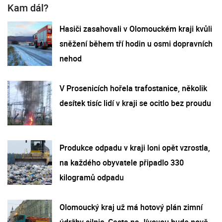
Kam dál?
Hasiči zasahovali v Olomouckém kraji kvůli
sněžení během tří hodin u osmi dopravních
nehod
V Prosenicích hořela trafostanice, několik
desítek tisíc lidí v kraji se ocitlo bez proudu
Produkce odpadu v kraji loni opět vzrostla,
na každého obyvatele připadlo 330
kilogramů odpadu
Olomoucký kraj už má hotový plán zimní
údržby silnic. Cesta na Jívovou bude nově