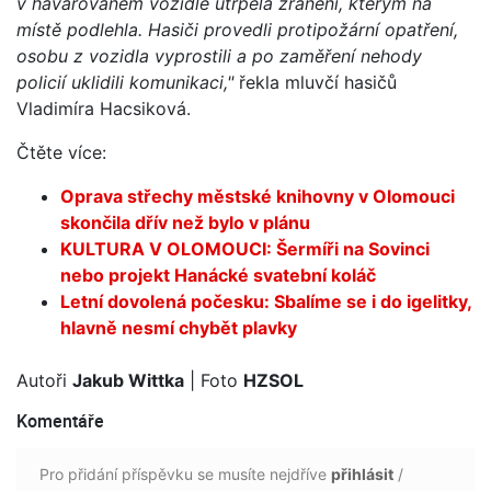
v havarovaném vozidle utrpěla zranění, kterým na
místě podlehla. Hasiči provedli protipožární opatření,
osobu z vozidla vyprostili a po zaměření nehody
policií uklidili komunikaci,"
řekla mluvčí hasičů
Vladimíra Hacsiková.
Čtěte více:
Oprava střechy městské knihovny v Olomouci
skončila dřív než bylo v plánu
KULTURA V OLOMOUCI: Šermíři na Sovinci
nebo projekt Hanácké svatební koláč
Letní dovolená počesku: Sbalíme se i do igelitky,
hlavně nesmí chybět plavky
Autoři
Jakub Wittka
| Foto
HZSOL
Komentáře
Pro přidání příspěvku se musíte nejdříve
přihlásit
/