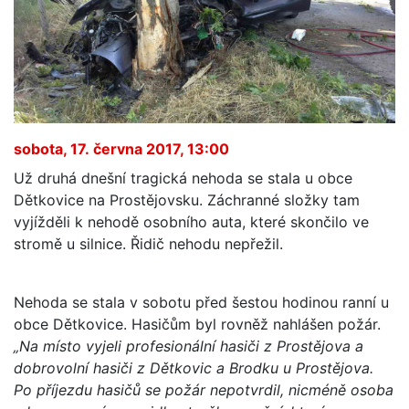
sobota, 17. června 2017, 13:00
Už druhá dnešní tragická nehoda se stala u obce
Dětkovice na Prostějovsku. Záchranné složky tam
vyjížděli k nehodě osobního auta, které skončilo ve
stromě u silnice. Řidič nehodu nepřežil.
Nehoda se stala v sobotu před šestou hodinou ranní u
obce Dětkovice. Hasičům byl rovněž nahlášen požár.
„Na místo vyjeli profesionální hasiči z Prostějova a
dobrovolní hasiči z Dětkovic a Brodku u Prostějova.
Po příjezdu hasičů se požár nepotvrdil, nicméně osoba