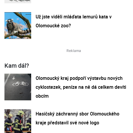
Už jste viděli mláďata lemurů kata v
Olomoucké zoo?
Kam dál?
Olomoucký kraj podpoří výstavbu nových
cyklostezek, peníze na ně dá celkem devíti
obcím
Hasičský záchranný sbor Olomouckého
kraje představil své nové logo