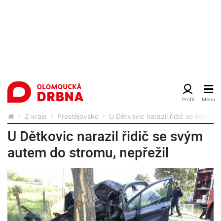
Z kraje
Prostějovsko
U Dětkovic narazil řidič se svým a
U Dětkovic narazil řidič se svým
autem do stromu, nepřežil