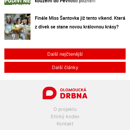
kouzelní do Pevnosti poznání
Finále Miss Šantovka již tento víkend. Která
z dívek se stane novou královnou krásy?
Další nejčtenější
Další články
O projektu
Etický kodex
Kontakt