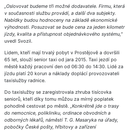
„Oslovovat budeme tři možné dodavatele. Firmu, která
v současnosti službu provádí, a další dva subjekty.
Nabídky budou hodnoceny na základě ekonomické
výhodnosti. Posuzovat se bude cena za jeden kilometr
jízdy, kvalita a přístupnost objednávkového systému,"
uvedl Svozil.
Lidem, kteří mají trvalý pobyt v Prostějově a dovršili
65 let, slouží senior taxi od jara 2015. Taxi jezdí po
městě každý pracovní den od 06:30 do 14:30. Lidé za
jízdu platí 20 korun a náklady doplácí provozovateli
taxislužby radnice.
Do taxislužby se zaregistrovala zhruba tisícovka
seniorů, kteří díky tomu můžou za mírný poplatek
pohodlně cestovat po městě.
„Konkrétně jde o trasy
do nemocnice, polikliniku, ordinace obvodních a
odborných lékařů, náměstí T. G. Masaryka na úřady,
pobočky České pošty, hřbitovy a zařízení