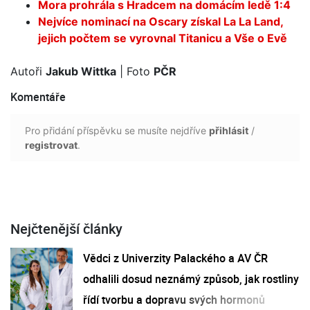
Mora prohrála s Hradcem na domácím ledě 1:4
Nejvíce nominací na Oscary získal La La Land,
jejich počtem se vyrovnal Titanicu a Vše o Evě
Autoři
Jakub Wittka
| Foto
PČR
Komentáře
Pro přidání příspěvku se musíte nejdříve
přihlásit
/
registrovat
.
Nejčtenější články
Vědci z Univerzity Palackého a AV ČR
odhalili dosud neznámý způsob, jak rostliny
řídí tvorbu a dopravu svých hormonů