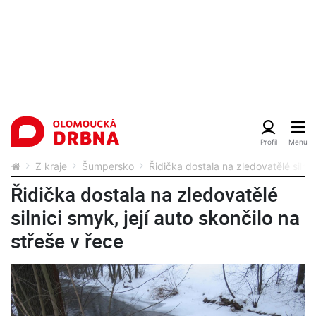
Z kraje
Šumpersko
Řidička dostala na zledovatělé silnic
Řidička dostala na zledovatělé
silnici smyk, její auto skončilo na
střeše v řece