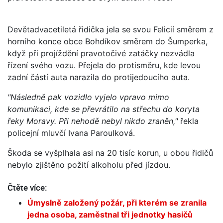
Devětadvacetiletá řidička jela se svou Felicií směrem z
horního konce obce Bohdíkov směrem do Šumperka,
když při projíždění pravotočivé zatáčky nezvádla
řízení svého vozu. Přejela do protisměru, kde levou
zadní částí auta narazila do protijedoucího auta.
"Následně pak vozidlo vyjelo vpravo mimo
komunikaci, kde se převrátilo na střechu do koryta
řeky Moravy. Při nehodě nebyl nikdo zraněn,"
řekla
policejní mluvčí Ivana Paroulková.
Škoda se vyšplhala asi na 20 tisíc korun, u obou řidičů
nebylo zjištěno požití alkoholu před jízdou.
Čtěte více:
Úmyslně založený požár, při kterém se zranila
jedna osoba, zaměstnal tři jednotky hasičů