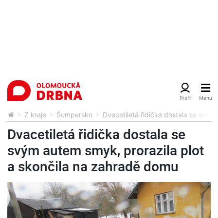
Z kraje
Šumpersko
Dvacetiletá řidička dostala se svým
Dvacetiletá řidička dostala se
svým autem smyk, prorazila plot
a skončila na zahradě domu