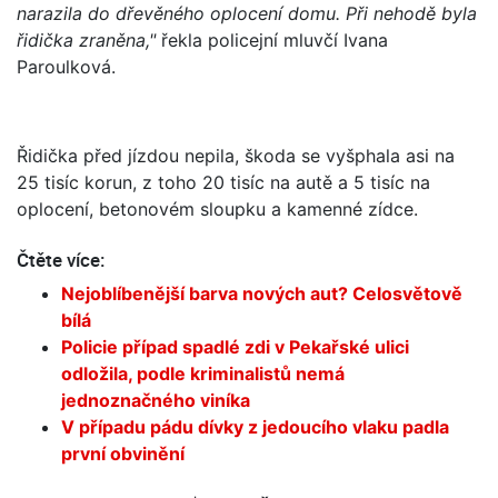
narazila do dřevěného oplocení domu. Při nehodě byla
řidička zraněna,"
řekla policejní mluvčí Ivana
Paroulková.
Řidička před jízdou nepila, škoda se vyšphala asi na
25 tisíc korun, z toho 20 tisíc na autě a 5 tisíc na
oplocení, betonovém sloupku a kamenné zídce.
Čtěte více:
Nejoblíbenější barva nových aut? Celosvětově
bílá
Policie případ spadlé zdi v Pekařské ulici
odložila, podle kriminalistů nemá
jednoznačného viníka
V případu pádu dívky z jedoucího vlaku padla
první obvinění