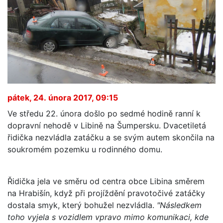
pátek, 24. února 2017, 09:15
Ve středu 22. února došlo po sedmé hodině ranní k
dopravní nehodě v Libině na Šumpersku. Dvacetiletá
řidička nezvládla zatáčku a se svým autem skončila na
soukromém pozemku u rodinného domu.
Řidička jela ve směru od centra obce Libina směrem
na Hrabišín, když při projíždění pravotočivé zatáčky
dostala smyk, který bohužel nezvládla.
"Následkem
toho vyjela s vozidlem vpravo mimo komunikaci, kde