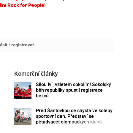
šní Rock for People!
ásit
/
registrovat
.
Komerční články
é
Silou lví, vzletem sokolím! Sokolský
běh republiky spustil registrace
běžců
Před Šantovkou se chystá velkolepý
sportovní den. Představí se
pětadvacet olomouckých klubů