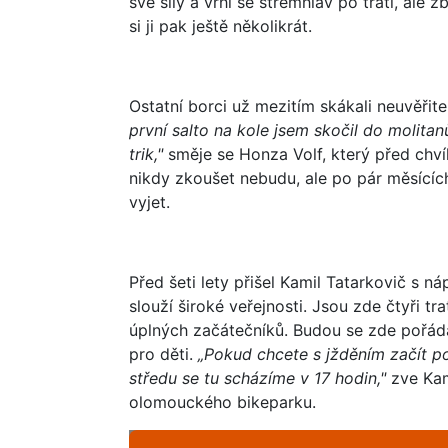
své síly a vrhl se střemhlav po trati, ale zb
si ji pak ještě několikrát.
Ostatní borci už mezitím skákali neuvěři
první salto na kole jsem skočil do molitan
trik,"
směje se Honza Volf, který před chvíl
nikdy zkoušet nebudu, ale po pár měsícíc
vyjet.
Před šeti lety přišel Kamil Tatarkovič s 
slouží široké veřejnosti. Jsou zde čtyři t
úplných začátečníků. Budou se zde pořáda
pro děti.
„Pokud chcete s jžděním začít po
středu se tu scházíme v 17 hodin,"
zve Kam
olomouckého bikeparku.