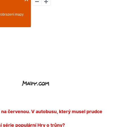
na červenou. V autobusu, který musel prudce
 série populární Hry o trůny?