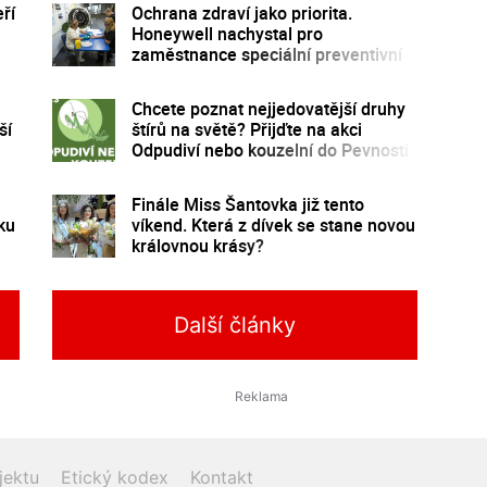
ří
Ochrana zdraví jako priorita.
Honeywell nachystal pro
zaměstnance speciální preventivní
program
Chcete poznat nejjedovatější druhy
ší
štírů na světě? Přijďte na akci
Odpudiví nebo kouzelní do Pevnosti
poznání
Finále Miss Šantovka již tento
ku
víkend. Která z dívek se stane novou
královnou krásy?
Další články
jektu
Etický kodex
Kontakt