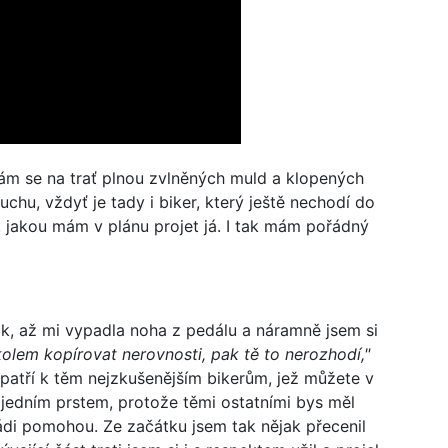
tám se na trať plnou zvlněných muld a klopených
uchu, vždyť je tady i biker, který ještě nechodí do
u, jakou mám v plánu projet já. I tak mám pořádný
ik, až mi vypadla noha z pedálu a náramně jsem si
kolem kopírovat nerovnosti, pak tě to nerozhodí,"
 patří k těm nejzkušenějším bikerům, jež můžete v
 jedním prstem, protože těmi ostatními bys měl
rádi pomohou. Ze začátku jsem tak nějak přecenil