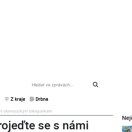
Z kraje
Drbna
mi olomouckým bikeparkem
Nej
ojeďte se s námi