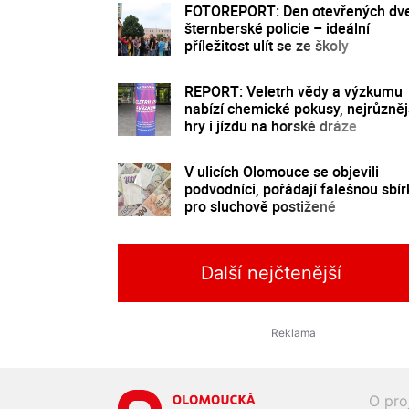
FOTOREPORT: Den otevřených dve
šternberské policie – ideální
příležitost ulít se ze školy
REPORT: Veletrh vědy a výzkumu
nabízí chemické pokusy, nejrůzněj
hry i jízdu na horské dráze
V ulicích Olomouce se objevili
podvodníci, pořádají falešnou sbír
pro sluchově postižené
Další nejčtenější
O pro