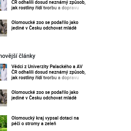
ČR odhalili dosud neznámý způsob,
jak rostliny řídí tvorbu a dopravu
svých hormonů
Olomoucké zoo se podařilo jako
jediné v Česku odchovat mládě
novější články
Vědci z Univerzity Palackého a AV
ČR odhalili dosud neznámý způsob,
jak rostliny řídí tvorbu a dopravu
svých hormonů
Olomoucké zoo se podařilo jako
jediné v Česku odchovat mládě
Olomoucký kraj vypsal dotaci na
péči o stromy a zeleň