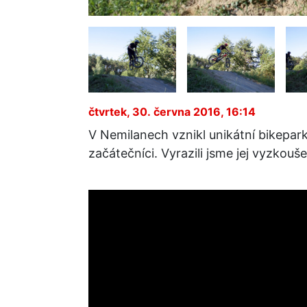
čtvrtek, 30. června 2016, 16:14
V Nemilanech vznikl unikátní bikepark,
začátečníci. Vyrazili jsme jej vyzkouše