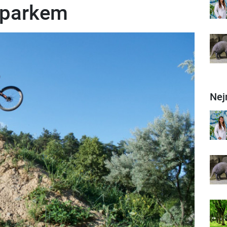
eparkem
Nej