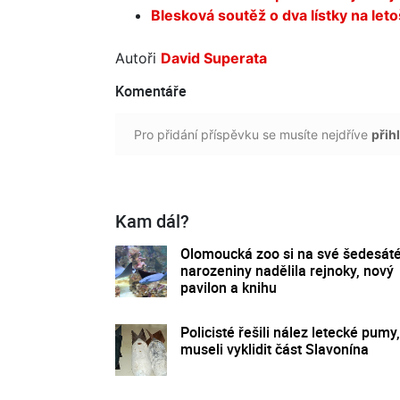
Blesková soutěž o dva lístky na leto
Autoři
David Superata
Komentáře
Pro přidání příspěvku se musíte nejdříve
přihl
Kam dál?
Olomoucká zoo si na své šedesát
narozeniny nadělila rejnoky, nový
pavilon a knihu
Policisté řešili nález letecké pumy,
museli vyklidit část Slavonína