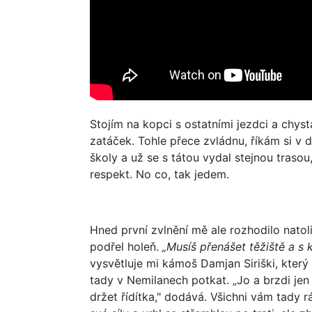
Stojím na kopci s ostatními jezdci a chys
zatáček. Tohle přece zvládnu, říkám si v d
školy a už se s tátou vydal stejnou traso
respekt. No co, tak jedem.
Hned první zvlnění mě ale rozhodilo natol
podřel holeň.
„Musíš přenášet těžiště a s 
vysvětluje mi kámoš Damjan Siriški, který
tady v Nemilanech potkat. „Jo a brzdi jen
držet řídítka," dodává. Všichni vám tady 