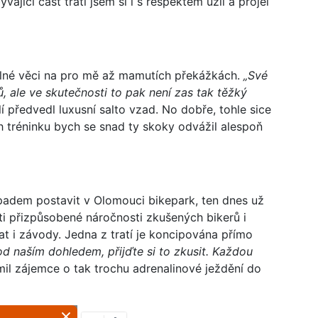
ývající část trati jsem si i s respektem užil a projel
telné věci na pro mě až mamutích překážkách.
„Své
ů, ale ve skutečnosti to pak není zas tak těžký
í předvedl luxusní salto vzad. No dobře, tohle sice
h tréninku bych se snad ty skoky odvážil alespoň
nápadem postavit v Olomouci bikepark, ten dnes už
rati přizpůsobené náročnosti zkušených bikerů i
t i závody. Jedna z tratí je koncipována přímo
d naším dohledem, přijďte si to zkusit. Každou
il zájemce o tak trochu adrenalinové ježdění do