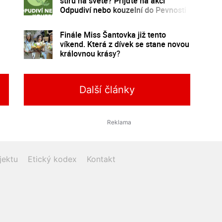
štírů na světě? Přijďte na akci
Odpudiví nebo kouzelní do Pevnosti
poznání
Finále Miss Šantovka již tento
víkend. Která z dívek se stane novou
královnou krásy?
Další články
jektu
Etický kodex
Kontakt