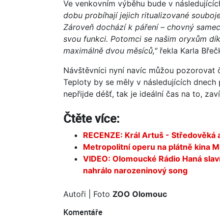
Ve venkovním výběhu bude v následující
dobu probíhají jejich ritualizované souboj
Zároveň dochází k páření – chovný samec
svou funkci. Potomci se našim oryxům dí
maximálně dvou měsíců,"
řekla Karla Břeč
Návštěvníci nyní navíc můžou pozorovat č
Teploty by se měly v následujících dnec
nepřijde déšť, tak je ideální čas na to, z
Čtěte více:
RECENZE: Král Artuš - Středověká 
Metropolitní operu na plátně kina M
VIDEO: Olomoucké Rádio Haná slaví
nahrálo narozeninový song
Autoři
| Foto
ZOO Olomouc
Komentáře