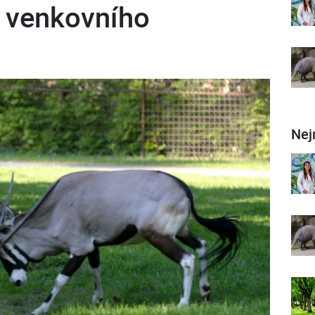
o venkovního
Nej