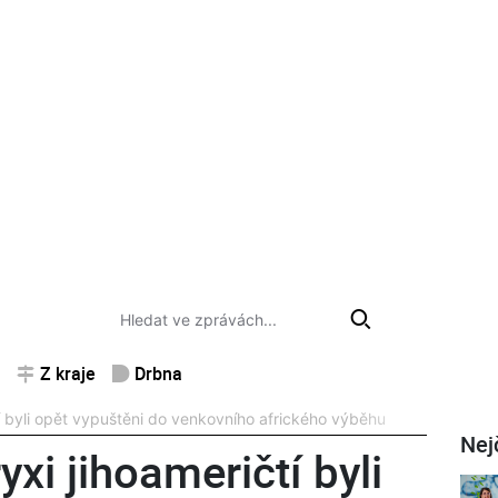
Z kraje
Drbna
 byli opět vypuštěni do venkovního afrického výběhu
Nej
i jihoameričtí byli