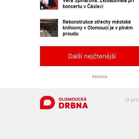
Věra Špinarová. Zkolabovala při
koncertu v Čáslavi
Rekonstrukce střechy městské
knihovny v Olomouci je v plném
proudu
Další nejčtenější
O pro