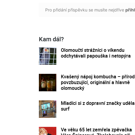
Pro přidání příspěvku se musíte nejdříve
přihl
Kam dál?
Olomoučtí strážníci o víkendu
odchytávali papouška i netopýra
Kvašený nápoj kombucha – přírod
povzbuzující, originální a hlavně
olomoucký
Mladíci si z dopravní značky udělal
surf
Ve věku 65 let zemřela zpěvačka