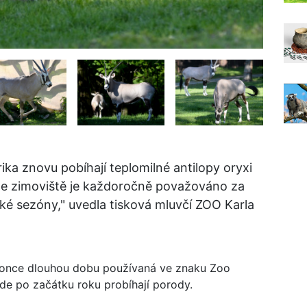
ka znovu pobíhají teplomilné antilopy oryxi
t ze zimoviště je každoročně považováno za
tické sezóny," uvedla tisková mluvčí ZOO Karla
okonce dlouhou dobu používaná ve znaku Zoo
kde po začátku roku probíhají porody.