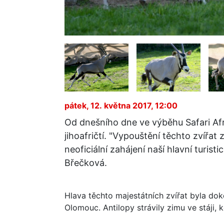
pátek, 12. května 2017, 12:00
Od dnešního dne ve výběhu Safari Afri
jihoafričtí. "Vypouštění těchto zvířa
neoficiální zahájení naší hlavní turis
Břečková.
Hlava těchto majestátních zvířat byla d
Olomouc. Antilopy strávily zimu ve stáji, 