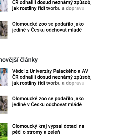
ČR odhalili dosud neznámý způsob,
jak rostliny řídí tvorbu a dopravu
svých hormonů
Olomoucké zoo se podařilo jako
jediné v Česku odchovat mládě
novější články
Vědci z Univerzity Palackého a AV
ČR odhalili dosud neznámý způsob,
jak rostliny řídí tvorbu a dopravu
svých hormonů
Olomoucké zoo se podařilo jako
jediné v Česku odchovat mládě
Olomoucký kraj vypsal dotaci na
péči o stromy a zeleň