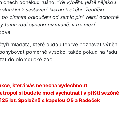
ch dnech poněkud rušno.
"Ve výběhu ještě nějakou
e sloužící k sestavení hierarchického žebříčku.
 po zimním odloučení od samic plní velmi ochotně
ky tomu rodí synchronizovaně, v rozmezí
ková.
tyři mláďata, které budou teprve poznávat výběh.
h pohybovat poměrně vysoko, takže pokud na řadu
avítat do olomoucké zoo.
akce, která vás nenechá vydechnout
etropol si budete moci vychutnat i v příští sezóně
 25 let. Společně s kapelou O5 a Radeček