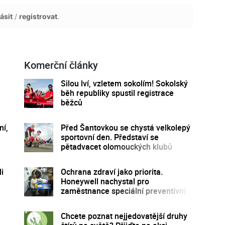
ásit
/
registrovat
.
Komerční články
Silou lví, vzletem sokolím! Sokolský
běh republiky spustil registrace
běžců
ní,
Před Šantovkou se chystá velkolepý
sportovní den. Představí se
pětadvacet olomouckých klubů
i
Ochrana zdraví jako priorita.
Honeywell nachystal pro
zaměstnance speciální preventivní
program
Chcete poznat nejjedovatější druhy