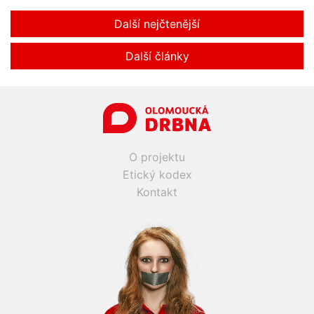
Další nejčtenější
Další články
O projektu
Etický kodex
Kontakt