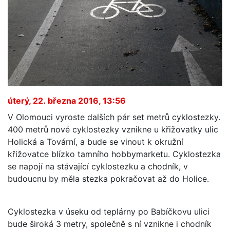
úterý, 22. března 2016, 13:56
V Olomouci vyroste dalších pár set metrů cyklostezky.
400 metrů nové cyklostezky vznikne u křižovatky ulic
Holická a Tovární, a bude se vinout k okružní
křižovatce blízko tamního hobbymarketu. Cyklostezka
se napojí na stávající cyklostezku a chodník, v
budoucnu by měla stezka pokračovat až do Holice.
Cyklostezka v úseku od teplárny po Babíčkovu ulici
bude široká 3 metry, společně s ní vznikne i chodník