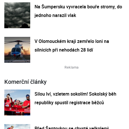
Na Šumpersku vyvracela bouře stromy, do
jednoho narazil vlak
V Olomouckém kraji zemřelo loni na
silnicích při nehodách 28 lidí
Komerční články
Silou lví, vzletem sokolím! Sokolský běh
republiky spustil registrace běžců
Před Šantovkou se chystá velkolepý