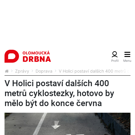
Zprávy
Doprava
V Holici postaví dalších 400 metrů cy
V Holici postaví dalších 400
metrů cyklostezky, hotovo by
mělo být do konce června