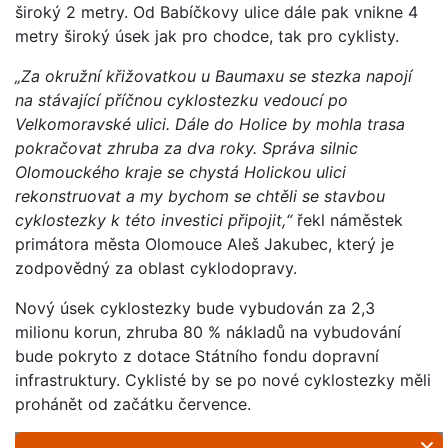
široký 2 metry. Od Babíčkovy ulice dále pak vnikne 4
metry široký úsek jak pro chodce, tak pro cyklisty.
„Za okružní křižovatkou u Baumaxu se stezka napojí
na stávající příčnou cyklostezku vedoucí po
Velkomoravské ulici. Dále do Holice by mohla trasa
pokračovat zhruba za dva roky. Správa silnic
Olomouckého kraje se chystá Holickou ulici
rekonstruovat a my bychom se chtěli se stavbou
cyklostezky k této investici připojit,“
řekl náměstek
primátora města Olomouce Aleš Jakubec, který je
zodpovědný za oblast cyklodopravy.
Nový úsek cyklostezky bude vybudován za 2,3
milionu korun, zhruba 80 % nákladů na vybudování
bude pokryto z dotace Státního fondu dopravní
infrastruktury. Cyklisté by se po nové cyklostezky měli
prohánět od začátku července.