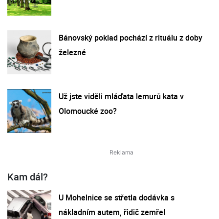
Bánovský poklad pochází z rituálu z doby
železné
Už jste viděli mláďata lemurů kata v
Olomoucké zoo?
Kam dál?
U Mohelnice se střetla dodávka s
nákladním autem, řidič zemřel