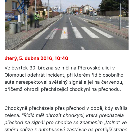
úterý, 5. dubna 2016, 10:40
Ve čtvrtek 30. března se měl na Přerovské ulici v
Olomouci odehrát incident, při kterém řidič osobního
auta nerespektoval světelný signál a jel na červenou,
přičemž ohrozil přecházející chodkyni na přechodu.
Chodkyně přecházela přes přechod v době, kdy svítila
zelená.
"Řidič měl ohrozit chodkyni, která přecházela
přechod na signál pro chodce se znamením „Volno“ ve
směru chůze k autobusové zastávce na protější straně