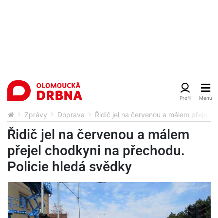
Zprávy
Doprava
Řidič jel na červenou a málem přejel 
Řidič jel na červenou a málem
přejel chodkyni na přechodu.
Policie hledá svědky