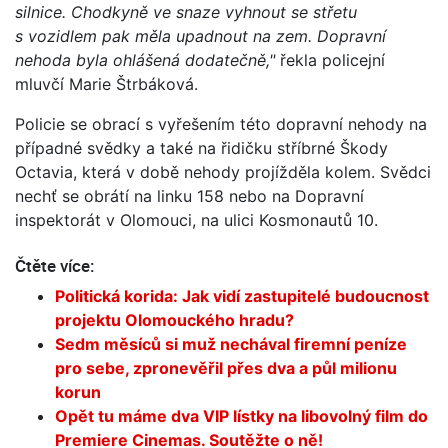
silnice. Chodkyně ve snaze vyhnout se střetu
s vozidlem pak měla upadnout na zem. Dopravní
nehoda byla ohlášená dodatečně,"
řekla policejní
mluvčí Marie Štrbáková.
Policie se obrací s vyřešením této dopravní nehody na
případné svědky a také na řidičku stříbrné Škody
Octavia, která v době nehody projížděla kolem. Svědci
nechť se obrátí na linku 158 nebo na Dopravní
inspektorát v Olomouci, na ulici Kosmonautů 10.
Čtěte více:
Politická korida: Jak vidí zastupitelé budoucnost
projektu Olomouckého hradu?
Sedm měsíců si muž nechával firemní peníze
pro sebe, zpronevěřil přes dva a půl milionu
korun
Opět tu máme dva VIP lístky na libovolný film do
Premiere Cinemas. Soutěžte o ně!