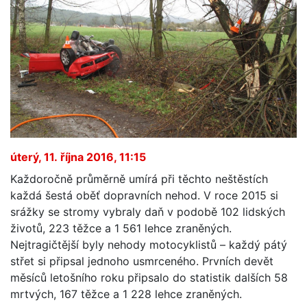
úterý, 11. října 2016, 11:15
Každoročně průměrně umírá při těchto neštěstích
každá šestá oběť dopravních nehod. V roce 2015 si
srážky se stromy vybraly daň v podobě 102 lidských
životů, 223 těžce a 1 561 lehce zraněných.
Nejtragičtější byly nehody motocyklistů – každý pátý
střet si připsal jednoho usmrceného. Prvních devět
měsíců letošního roku připsalo do statistik dalších 58
mrtvých, 167 těžce a 1 228 lehce zraněných.