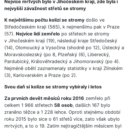
Nejvíce mrtvých bylo v Jihočeském kraji, zde byla i
nejvyšší závažnost střetů se stromy
K největšímu počtu kolizí se stromy
došlo ve
Středočeském kraji (565), k nejmenšímu pak v Praze
(57).
Nejvíce lidí zemřelo
po střetech se stromy
v Jihočeském kraji (19), následují kraje Středočeský
(14), Olomoucký a Vysočina (shodně po 12), Ústecký a
Moravskoslezský (po 8, Plzeňský (6), Liberecký,
Pardubický, Královéhradecký a Jihomoravský (po 4).
Nejméně obětí zaznamenaly statistiky v kraji Zlínském
(3), Karlovarském a Praze (po 2).
Svou daň si kolize se stromy vybíraly i letos
Za prvních devět měsíců roku 2016
zemřelo při
celkem 1 966 střetech
58 osob
, dalších 167 bylo
zraněno těžce a 1 228 lehce. Oproti stejnému období
roku 2015 bylo sice o 61 střetů více, zato však ubylo
mrtvých, a to o 19. Zatím nejtragičtějším měsícem byl