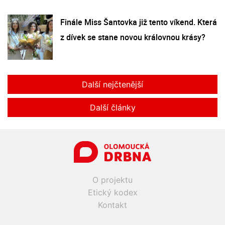
Finále Miss Šantovka již tento víkend. Která
z dívek se stane novou královnou krásy?
Další nejčtenější
Další články
O projektu
Etický kodex
Kontakt