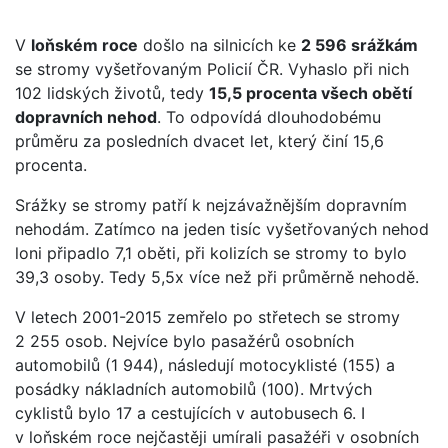
V
loňském roce
došlo na silnicích ke
2 596 srážkám
se stromy vyšetřovaným Policií ČR. Vyhaslo při nich
102 lidských životů, tedy
15,5 procenta všech obětí
dopravních nehod
. To odpovídá dlouhodobému
průměru za posledních dvacet let, který činí 15,6
procenta.
Srážky se stromy patří k nejzávažnějším dopravním
nehodám. Zatímco na jeden tisíc vyšetřovaných nehod
loni připadlo 7,1 oběti, při kolizích se stromy to bylo
39,3 osoby. Tedy 5,5x více než při průměrně nehodě.
V letech 2001-2015 zemřelo po střetech se stromy
2 255 osob. Nejvíce bylo pasažérů osobních
automobilů (1 944), následují motocyklisté (155) a
posádky nákladních automobilů (100). Mrtvých
cyklistů bylo 17 a cestujících v autobusech 6. I
v loňském roce nejčastěji umírali pasažéři v osobních