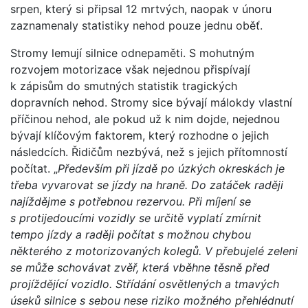
srpen, který si připsal 12 mrtvých, naopak v únoru
zaznamenaly statistiky nehod pouze jednu oběť.
Stromy lemují silnice odnepaměti. S mohutným
rozvojem motorizace však nejednou přispívají
k zápisům do smutných statistik tragických
dopravních nehod. Stromy sice bývají málokdy vlastní
příčinou nehod, ale pokud už k nim dojde, nejednou
bývají klíčovým faktorem, který rozhodne o jejich
následcích. Řidičům nezbývá, než s jejich přítomností
počítat. „
Především při jízdě po úzkých okreskách je
třeba vyvarovat se jízdy na hraně. Do zatáček raději
najíždějme s potřebnou rezervou. Při míjení se
s protijedoucími vozidly se určitě vyplatí zmírnit
tempo jízdy a raději počítat s možnou chybou
některého z motorizovaných kolegů. V přebujelé zeleni
se může schovávat zvěř, která vběhne těsně před
projíždějící vozidlo. Střídání osvětlených a tmavých
úseků silnice s sebou nese riziko možného přehlédnutí