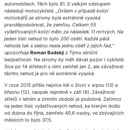
automobilech. Těch bylo 81. S velkým odstupem
následují motocyklisté.
„Ovšem v případě kolizí
motorkářů se stromy byla extrémně vysoká
pravděpodobnost, že zemřou. Celkem 55
vyšetřovaných kolizí mělo za následek 11 mrtvých. Na
jeden tisíc nehod to bylo 200 obětí. Každá pátá
nehoda tak s sebou nesla jednu oběť z jejich řad,“
upozorňuje
Roman Budský
z Týmu silniční
bezpečnosti. Na stromy by měli dávat pozor i cyklisté.
Sice po 14 střetech s nimi zemřeli jen 2, ale závažnost
těchto nehod je pro ně extrémně vysoká.
V roce 2015 přišlo nejvíce lidí o život v srpnu (13) a
březnu (12), naopak nejméně v září (6). Závažnost
střetů v letním a zimním období je podobná. Zatímco
na jeden tisíc vyšetřovaných nehod, ke kterým došlo
od dubna do října, zemřelo 40,6 osoby, ve zbývajících
měsících to bylo 37,5.