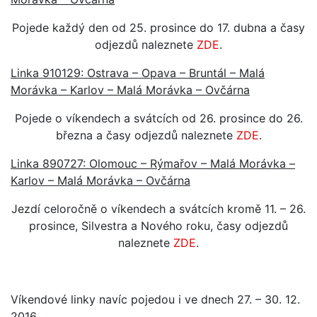
Pojede každý den od 25. prosince do 17. dubna a časy
odjezdů naleznete
ZDE
.
Linka 910129: Ostrava – Opava – Bruntál – Malá
Morávka – Karlov – Malá Morávka – Ovčárna
Pojede o víkendech a svátcích od 26. prosince do 26.
března a časy odjezdů naleznete
ZDE
.
Linka 890727: Olomouc – Rýmařov – Malá Morávka –
Karlov – Malá Morávka – Ovčárna
Jezdí celoročně o víkendech a svátcích kromě 11. – 26.
prosince, Silvestra a Nového roku, časy odjezdů
naleznete
ZDE
.
Víkendové linky navíc pojedou i ve dnech 27. – 30. 12.
2016.