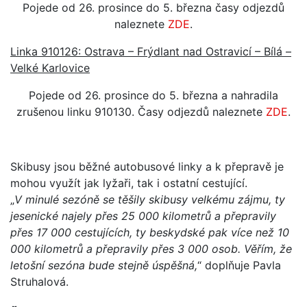
Pojede od 26. prosince do 5. března časy odjezdů
naleznete
ZDE
.
Linka 910126: Ostrava – Frýdlant nad Ostravicí – Bílá –
Velké Karlovice
Pojede od 26. prosince do 5. března a nahradila
zrušenou linku 910130. Časy odjezdů naleznete
ZDE
.
Skibusy jsou běžné autobusové linky a k přepravě je
mohou využít jak lyžaři, tak i ostatní cestující.
„
V minulé sezóně se těšily skibusy velkému zájmu, ty
jesenické najely přes 25 000 kilometrů a přepravily
přes 17 000 cestujících, ty beskydské pak více než 10
000 kilometrů a přepravily přes 3 000 osob. Věřím, že
letošní sezóna bude stejně úspěšná,
“ doplňuje Pavla
Struhalová.