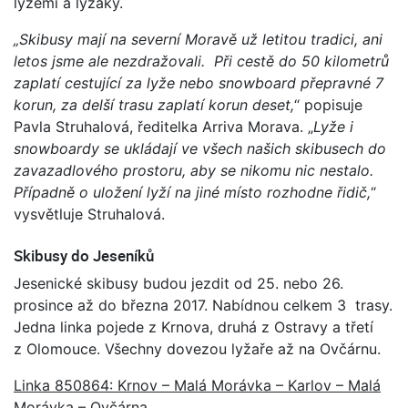
lyžemi a lyžáky.
„Skibusy mají na severní Moravě už letitou tradici, ani
letos jsme ale nezdražovali. Při cestě do 50 kilometrů
zaplatí cestující za lyže nebo snowboard přepravné 7
korun, za delší trasu zaplatí korun deset,
“ popisuje
Pavla Struhalová, ředitelka Arriva Morava. „
Lyže i
snowboardy se ukládají ve všech našich skibusech do
zavazadlového prostoru, aby se nikomu nic nestalo.
Případně o uložení lyží na jiné místo rozhodne řidič,
“
vysvětluje Struhalová.
Skibusy do Jeseníků
Jesenické skibusy budou jezdit od 25. nebo 26.
prosince až do března 2017. Nabídnou celkem 3 trasy.
Jedna linka pojede z Krnova, druhá z Ostravy a třetí
z Olomouce. Všechny dovezou lyžaře až na Ovčárnu.
Linka 850864: Krnov – Malá Morávka – Karlov – Malá
Morávka – Ovčárna