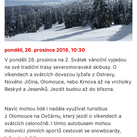
pondělí, 26. prosince 2016, 10:30
V pondělí 26. prosince na 2. Svátek vánoční vyjedou
na své tradiční trasy severomoravské skibusy. O
víkendech a svátcích dovezou lyžaře z Ostravy,
Nového Jičína, Olomouce, nebo Krnova až na vrcholky
Beskyd a Jeseníků. Jezdit budou až do března.
Navíc mohou lidé i nadále využívat turistbus
z Olomouce na Ovčárnu, který jezdí o víkendech a
svátcích celoročně. I tímto autobusem mohou
milovníci zimních sportů cestovat se snowboardy,