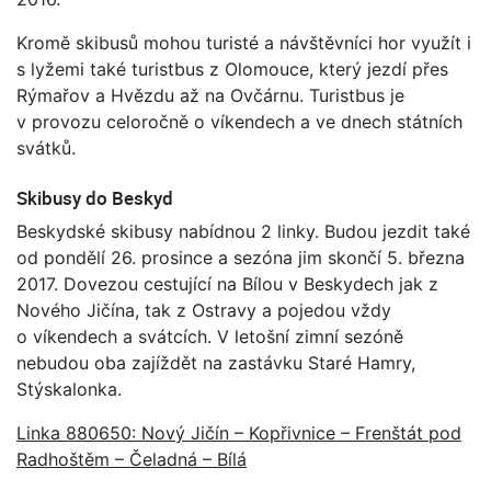
Kromě skibusů mohou turisté a návštěvníci hor využít i
s lyžemi také turistbus z Olomouce, který jezdí přes
Rýmařov a Hvězdu až na Ovčárnu. Turistbus je
v provozu celoročně o víkendech a ve dnech státních
svátků.
Skibusy do Beskyd
Beskydské skibusy nabídnou 2 linky. Budou jezdit také
od pondělí 26. prosince a sezóna jim skončí 5. března
2017. Dovezou cestující na Bílou v Beskydech jak z
Nového Jičína, tak z Ostravy a pojedou vždy
o víkendech a svátcích. V letošní zimní sezóně
nebudou oba zajíždět na zastávku Staré Hamry,
Stýskalonka.
Linka 880650: Nový Jičín – Kopřivnice – Frenštát pod
Radhoštěm – Čeladná – Bílá