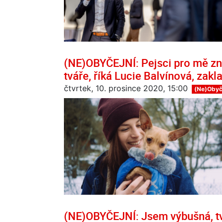
(NE)OBYČEJNÍ: Pejsci pro mě zn
tváře, říká Lucie Balvínová, zakl
čtvrtek, 10. prosince 2020, 15:00
(Ne)Obyč
(NE)OBYČEJNÍ: Jsem výbušná, tvr