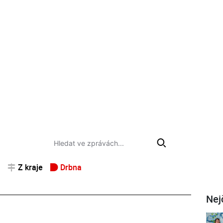
Z kraje
Drbna
Nej