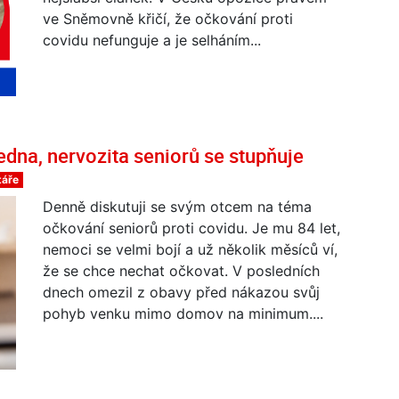
ve Sněmovně křičí, že očkování proti
covidu nefunguje a je selháním...
dna, nervozita seniorů se stupňuje
táře
Denně diskutuji se svým otcem na téma
očkování seniorů proti covidu. Je mu 84 let,
nemoci se velmi bojí a už několik měsíců ví,
že se chce nechat očkovat. V posledních
dnech omezil z obavy před nákazou svůj
pohyb venku mimo domov na minimum....