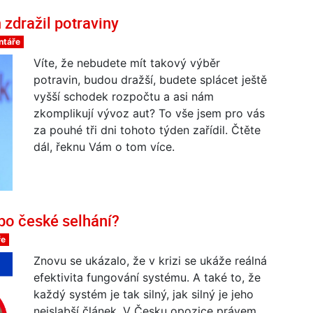
 zdražil potraviny
ntáře
Víte, že nebudete mít takový výběr
potravin, budou dražší, budete splácet ještě
vyšší schodek rozpočtu a asi nám
zkomplikují vývoz aut? To vše jsem pro vás
za pouhé tři dni tohoto týden zařídil. Čtěte
dál, řeknu Vám o tom více.
bo české selhání?
ře
Znovu se ukázalo, že v krizi se ukáže reálná
efektivita fungování systému. A také to, že
každý systém je tak silný, jak silný je jeho
nejslabší článek. V Česku opozice právem