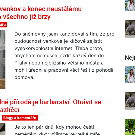
 venkov a konec neustálému
o všechno již brzy
áře
Do sněmovny jsem kandidoval s tím, že pro
budoucnost venkova je klíčové zajistit
vysokorychlostní internet. Třeba proto,
abychom nemuseli jezdit každý den do
Nej
Prahy nebo nejbližšího většího města a
mohli úřední a pracovní věci řešit z pohodlí
domova.
 přírodě je barbarství. Otrávit se
azlíčci
Blogy a komentáře
Je to jen pár dnů, kdy mohou čeští
zemědělci díky výjimce ve velké míře