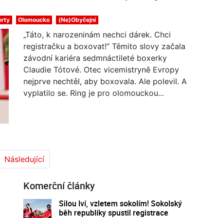
orty
Olomoucko
(Ne)Obyčejní
„Táto, k narozeninám nechci dárek. Chci
registračku a boxovat!“ Těmito slovy začala
závodní kariéra sedmnáctileté boxerky
Claudie Tótové. Otec vicemistryně Evropy
nejprve nechtěl, aby boxovala. Ale polevil. A
vyplatilo se. Ring je pro olomouckou...
Následující
Komerční články
Silou lví, vzletem sokolím! Sokolský
běh republiky spustil registrace