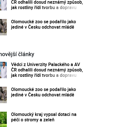
ČR odhalili dosud neznámý způsob,
jak rostliny řídí tvorbu a dopravu
svých hormonů
Olomoucké zoo se podařilo jako
jediné v Česku odchovat mládě
novější články
Vědci z Univerzity Palackého a AV
ČR odhalili dosud neznámý způsob,
jak rostliny řídí tvorbu a dopravu
svých hormonů
Olomoucké zoo se podařilo jako
jediné v Česku odchovat mládě
Olomoucký kraj vypsal dotaci na
péči o stromy a zeleň