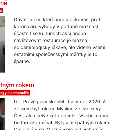
vné
e
Dávat lidem, kteří budou očkováni proti
koronaviru výhody v podobě možnosti
účastnit se kulturních akcí anebo
navštěvovat restaurace je možná
epidemiologicky lákavé, ale viděno všemi
ostatními společenskými měřítky je to
špatně.
atným rokem
logy a komentáře
Uff. Právě jsem skončil. Jsem rok 2020. A
že jsem byl rokem. Myslím, že jste si vy
Češi, ale i celý svět oddechli. Všichni na mě
budou vzpomínat. Byl jsem špatným rokem.
Omlouvám se. Možná jsem byl nejhorším