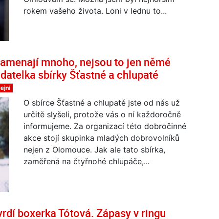
rokem vašeho života. Loni v lednu to...
amenají mnoho, nejsou to jen němé
adatelka sbírky Šťastné a chlupaté
ejní
O sbírce Šťastné a chlupaté jste od nás už
určitě slyšeli, protože vás o ní každoročně
informujeme. Za organizací této dobročinné
akce stojí skupinka mladých dobrovolníků
nejen z Olomouce. Jak ale tato sbírka,
zaměřená na čtyřnohé chlupáče,...
dí boxerka Tótová. Zápasy v ringu