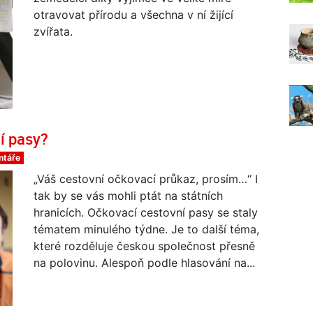
otravovat přírodu a všechna v ní žijící
zvířata.
 pasy?
ntáře
„Váš cestovní očkovací průkaz, prosím…“ I
tak by se vás mohli ptát na státních
hranicích. Očkovací cestovní pasy se staly
tématem minulého týdne. Je to další téma,
které rozděluje českou společnost přesně
na polovinu. Alespoň podle hlasování na...