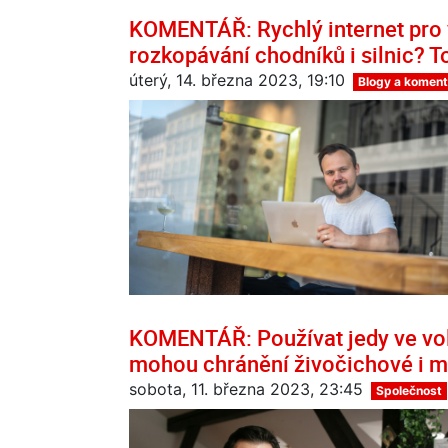
KOMENTÁŘ: Rychlý internet pro
rozkopávání chodníků i silnic? T
úterý, 14. března 2023, 19:10
Blogy a koment
KOMENTÁŘ: Používat jedy ve volné
mohou chránění živočichové i m
sobota, 11. března 2023, 23:45
Společnost