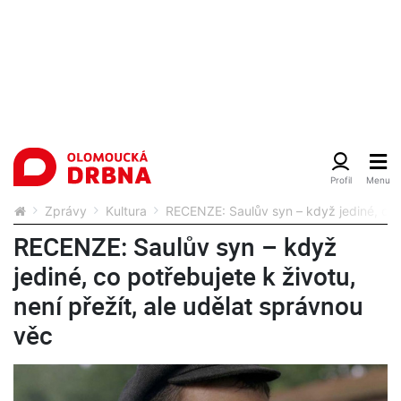
Zprávy
Kultura
RECENZE: Saulův syn – když jediné, co p
RECENZE: Saulův syn – když
jediné, co potřebujete k životu,
není přežít, ale udělat správnou
věc