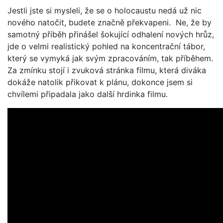
Jestli jste si mysleli, že se o holocaustu nedá už nic
nového natočit, budete značně překvapeni. Ne, že by
samotný příběh přinášel šokující odhalení nových hrůz,
jde o velmi realistický pohled na koncentrační tábor,
který se vymyká jak svým zpracováním, tak příběhem.
Za zmínku stojí i zvuková stránka filmu, která diváka
dokáže natolik přikovat k plánu, dokonce jsem si
chvílemi připadala jako další hrdinka filmu.