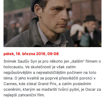
pátek, 18. března 2016, 09:08
Snímek Saulův Syn je pro někoho jen „dalším“ filmem o
holocaustu. Ve skutečnosti je však zatím
nejpůsobivějším a nejrealističtějším počinem na toto
téma. O jeho kvalitě se poprvé přesvědčili porotci v
Cannes, kde získal Grand Prix, a zatím posledním
oceněním, kterým se maďarští tvůrci pyšní, je Oscar za
nejlepší zahraniční film.