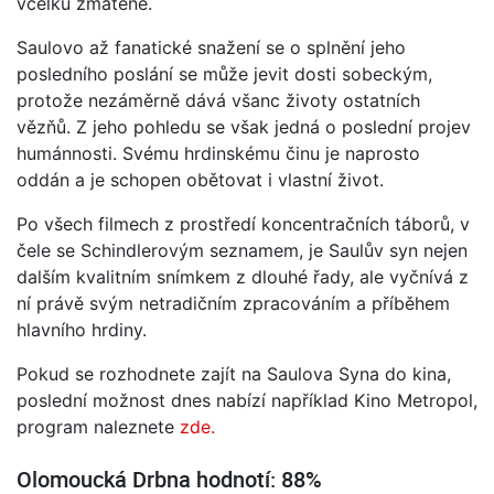
vcelku zmateně.
Saulovo až fanatické snažení se o splnění jeho
posledního poslání se může jevit dosti sobeckým,
protože nezáměrně dává všanc životy ostatních
vězňů. Z jeho pohledu se však jedná o poslední projev
humánnosti. Svému hrdinskému činu je naprosto
oddán a je schopen obětovat i vlastní život.
Po všech filmech z prostředí koncentračních táborů, v
čele se Schindlerovým seznamem, je Saulův syn nejen
dalším kvalitním snímkem z dlouhé řady, ale vyčnívá z
ní právě svým netradičním zpracováním a příběhem
hlavního hrdiny.
Pokud se rozhodnete zajít na Saulova Syna do kina,
poslední možnost dnes nabízí například Kino Metropol,
program naleznete
zde.
Olomoucká Drbna hodnotí: 88%