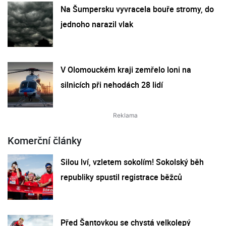
Na Šumpersku vyvracela bouře stromy, do
jednoho narazil vlak
V Olomouckém kraji zemřelo loni na
silnicích při nehodách 28 lidí
Komerční články
Silou lví, vzletem sokolím! Sokolský běh
republiky spustil registrace běžců
Před Šantovkou se chystá velkolepý