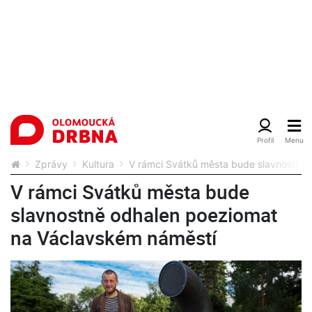
Zprávy
Kultura
V rámci Svátků města bude slavnostně
V rámci Svátků města bude
slavnostně odhalen poeziomat
na Václavském náměstí