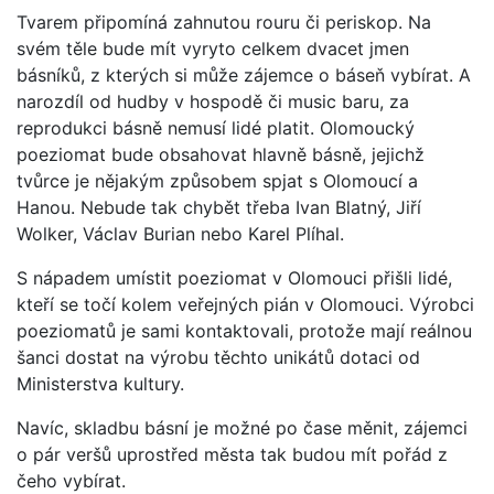
Tvarem připomíná zahnutou rouru či periskop. Na
svém těle bude mít vyryto celkem dvacet jmen
básníků, z kterých si může zájemce o báseň vybírat. A
narozdíl od hudby v hospodě či music baru, za
reprodukci básně nemusí lidé platit. Olomoucký
poeziomat bude obsahovat hlavně básně, jejichž
tvůrce je nějakým způsobem spjat s Olomoucí a
Hanou. Nebude tak chybět třeba Ivan Blatný, Jiří
Wolker, Václav Burian nebo Karel Plíhal.
S nápadem umístit poeziomat v Olomouci přišli lidé,
kteří se točí kolem veřejných pián v Olomouci. Výrobci
poeziomatů je sami kontaktovali, protože mají reálnou
šanci dostat na výrobu těchto unikátů dotaci od
Ministerstva kultury.
Navíc, skladbu básní je možné po čase měnit, zájemci
o pár veršů uprostřed města tak budou mít pořád z
čeho vybírat.