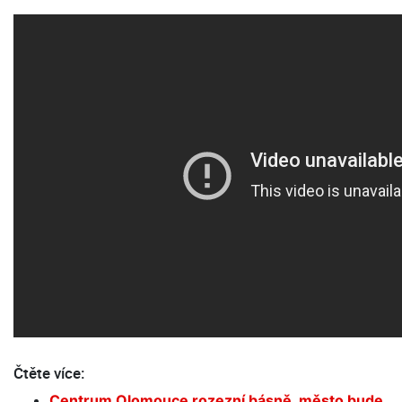
Čtěte více:
Centrum Olomouce rozezní básně, město bude