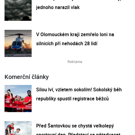
jednoho narazil vlak
V Olomouckém kraji zemřelo loni na
silnicích při nehodách 28 lidí
Komerční články
Silou lví, vzletem sokolím! Sokolský běh
republiky spustil registrace běžců
Před Šantovkou se chystá velkolepý
sportovní den. Představí se pětadvacet