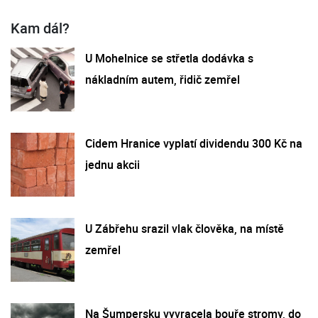
Kam dál?
U Mohelnice se střetla dodávka s
nákladním autem, řidič zemřel
Cidem Hranice vyplatí dividendu 300 Kč na
jednu akcii
U Zábřehu srazil vlak člověka, na místě
zemřel
Na Šumpersku vyvracela bouře stromy, do