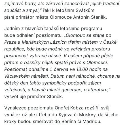
zajímavé body, ale zároveň zanechávat jejich tradiční
součást a smysl,“
řekl k letošním Svátkům
písní primátor města Olomouce Antonín Staněk.
Jedním z hlavních taháků letošního programu
bude odhalení poeziomatu.
„Olomouc se stane po
Praze a Mariánských Lázních třetím místem v České
republice, kde bude možné ve veřejném prostoru
poslouchat vybrané básně. V našem případě půjde
přitom o básníky nějak spjaté právě s Olomoucí.
Poeziomat odhalíme 1. června ve 13:00 hodin na
Václavském náměstí. Datum není náhodné, chceme na
dětský den takto symbolicky podpořit zájem
veřejnosti, a hlavně mladé generace, o literaturu,“
vysvětluje primátor Staněk.
Vynálezce poeziomatu Ondřej Kobza rozšířil svůj
vynález už ale i třeba do Kyjeva či Moskvy, další jeho
kroky budou směřovat do Berlína či Madridu.