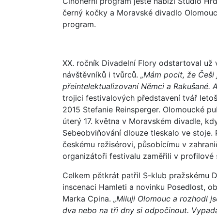
Činoherní program ještě nabízí Studio Hrd
černý kočky a Moravské divadlo Olomouc 
program.
XX. ročník Divadelní Flory odstartoval už
návštěvníků i tvůrců.
„Mám pocit, že Češi j
přeintelektualizovaní Němci a Rakušané. 
trojici festivalových představení tvář le
2015 Stefanie Reinsperger. Olomoucké pub
úterý 17. května v Moravském divadle, kd
Sebeobviňování dlouze tleskalo ve stoje. 
českému režisérovi, působícímu v zahranič
organizátoři festivalu zaměřili v profilové 
Celkem pětkrát patřil S-klub pražskému D
inscenaci Hamleti a novinku Posedlost, ob
Marka Cpina.
„Miluji Olomouc a rozhodl j
dva nebo na tři dny si odpočinout. Vypadá 