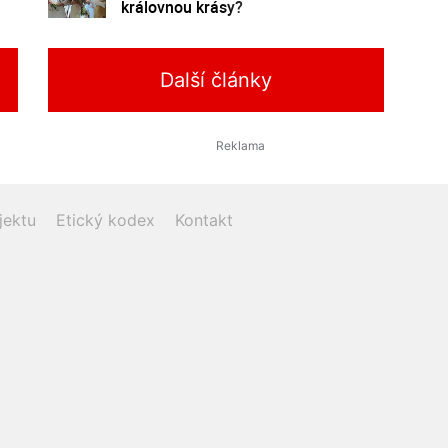
královnou krásy?
Další články
jektu
Etický kodex
Kontakt