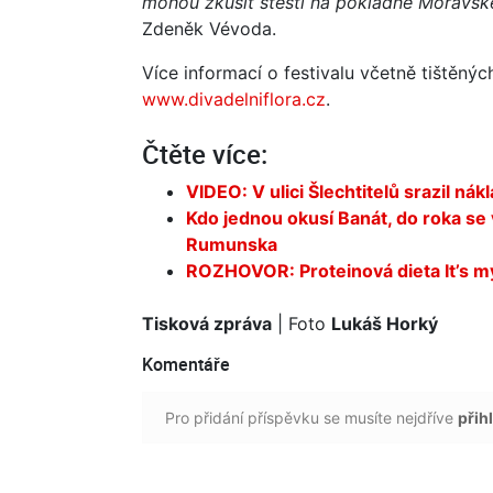
mohou zkusit štěstí na pokladně Moravské
Zdeněk Vévoda.
Více informací o festivalu včetně tištěný
www.divadelniflora.cz
.
Čtěte více:
VIDEO: V ulici Šlechtitelů srazil ná
Kdo jednou okusí Banát, do roka se v
Rumunska
ROZHOVOR: Proteinová dieta It’s my l
Tisková zpráva
| Foto
Lukáš Horký
Komentáře
Pro přidání příspěvku se musíte nejdříve
přihl