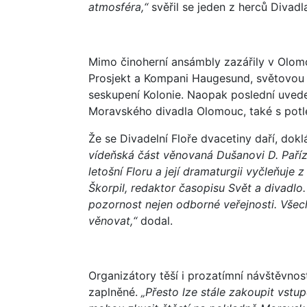
atmosféra,“
svěřil se jeden z herců Divadla
Mimo činoherní ansámbly zazářily v Olom
Prosjekt a Kompani Haugesund, světovou
seskupení Kolonie. Naopak poslední uved
Moravského divadla Olomouc, také s potl
Že se Divadelní Floře dvacetiny daří, dok
vídeňská část věnovaná Dušanovi D. Pařízk
letošní Floru a její dramaturgii vyčleňuje
Škorpil, redaktor časopisu Svět a divadlo.
pozornost nejen odborné veřejnosti. Všech
věnovat,“
dodal.
Organizátory těší i prozatímní návštěvnos
zaplněné.
„Přesto lze stále zakoupit vst