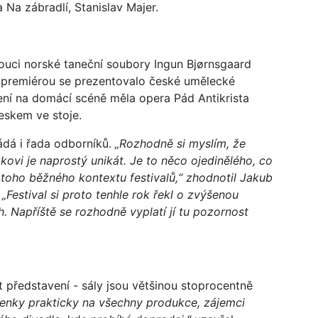
 Na zábradlí, Stanislav Majer.
ouci norské taneční soubory Ingun Bjørnsgaard
 premiérou se prezentovalo české umělecké
ení na domácí scéně měla opera Pád Antikrista
eskem ve stoje.
ládá i řada odborníků.
„Rozhodně si myslím, že
ovi je naprostý unikát. Je to něco ojedinělého, co
 z toho běžného kontextu festivalů,“ zhodnotil Jakub
 „Festival si proto tenhle rok řekl o zvýšenou
. Napříště se rozhodně vyplatí jí tu pozornost
t představení - sály jsou většinou stoprocentně
upenky prakticky na všechny produkce, zájemci