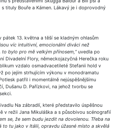
inů s představeními Skugga Baldur a Bílí psi a
s tituly Bouře a Kámen. Lákavý je i doprovodný
 v pátek 13. května a těší se kladným ohlasům
sou víc intuitivní, emocionální diváci než
A to bylo pro mě velkým přínosem,“
uvedla po
tošní Divadelní Flory, německojazyčná Herečka roku
likum vzdalo osmadvacetileté Stefanii hold v
yž po jejím strhujícím výkonu v monodramatu
Potlesk patřil i momentálně nejúspěšnějšímu
í, Dušanu D. Pařízkovi, na jehož tvorbu se
sekci.
ivadlu Na zábradlí, které představilo úspěšnou
ě v režii Jana Mikuláška a s působivou scénografií
sem se, že sem budu jezdit na dovolenou. Třeba na
to tu jako v Itálii, opravdu úžasné místo a skvělá