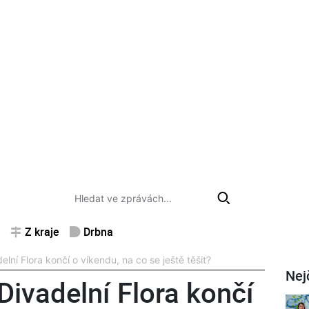
Z kraje
Drbna
elní Flora končí o víkendu, na co se ještě těšit?
Nej
Divadelní Flora končí