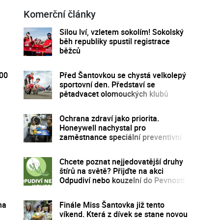
Komerční články
Silou lví, vzletem sokolím! Sokolský
běh republiky spustil registrace
běžců
300
Před Šantovkou se chystá velkolepý
sportovní den. Představí se
pětadvacet olomouckých klubů
Ochrana zdraví jako priorita.
Honeywell nachystal pro
zaměstnance speciální preventivní
program
Chcete poznat nejjedovatější druhy
štírů na světě? Přijďte na akci
Odpudiví nebo kouzelní do Pevnosti
poznání
na
Finále Miss Šantovka již tento
víkend. Která z dívek se stane novou