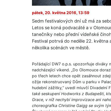
pátek, 20. května 2016, 13:59
Sedm festivalových dní už má za sebo
Letos se koná podvacáté a v Olomouc
tanečníky nebo přední vídeňské činoh
Festival potrvá do neděle 22. května 
několika scénách ve městě.
Pořádající DW7 o.p.s. upozorňuje diváky 
nadcházející víkend. „Do Olomouce doraz
po třech letech chce opět zasáhnout zdejš
ožije rekonstruovaný Dům u parku v Palack
hudební zážitky,“ uvedl mluvčí Divadelní
také seskupení Hodworks z Budapešti, kte
Grace, v níž nechybí improvizace ani nah
choreografka Christine Gaigg se svým tý