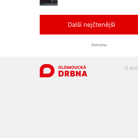
Další nejčtenější
O pro