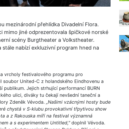
u mezinárodní přehlídka Divadelní Flora.
i mimo jiné odprezentovala špičkové norské
erní scény Burgtheater a Volkstheater.
a stále nabízí exkluzivní program hned na
na vrcholy festivalového programu pro
il soubor United-C z holandského Eindhovenu a
í publikum. Jejich strhující performancí BURN
ého ulici, diváky tu čekají nevšední taneční a
 Flory Zdeněk Vévoda.
„Našimi vzácnými hosty bude
ré chystá v S-klubu provokativní třpytivou show
ota a z Rakouska míří na festival významná
mem a s experimentem Untitled,"
doplnil Vévoda.