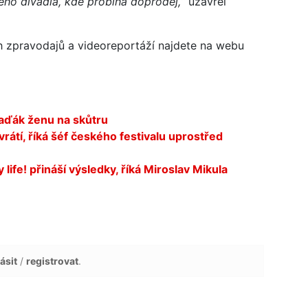
ho divadla, kde probíhá doprodej,“
uzavřel
ch zpravodajů a videoreportáží najdete na webu
klaďák ženu na skůtru
rátí, říká šéf českého festivalu uprostřed
ife! přináší výsledky, říká Miroslav Mikula
ásit
/
registrovat
.