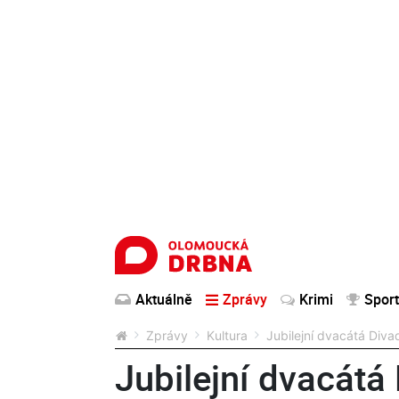
Aktuálně
Zprávy
Krimi
Sport
Zprávy
Kultura
Jubilejní dvacátá Divad
Jubilejní dvacátá 