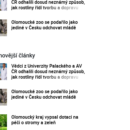
ČR odhalili dosud neznámý způsob,
jak rostliny řídí tvorbu a dopravu
svých hormonů
Olomoucké zoo se podařilo jako
jediné v Česku odchovat mládě
novější články
Vědci z Univerzity Palackého a AV
ČR odhalili dosud neznámý způsob,
jak rostliny řídí tvorbu a dopravu
svých hormonů
Olomoucké zoo se podařilo jako
jediné v Česku odchovat mládě
Olomoucký kraj vypsal dotaci na
péči o stromy a zeleň