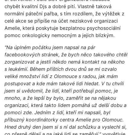
chybět kvalitní Djs a dobré pití. Vlastně taková
normální páteční pařba, s tím rozdílem, že výtěžek z
celé akce se připíše na účet neziskové organizaci
Amelie, která poskytuje bezplatnou psychosociální
pomoc onkologicky nemocným a jejich blízkým.
"Na úplném počátku jsem napsal na pár
facebookových stránek, že bych něco takového chtěl
zorganizovat a jestli někdo nemá kontakt na někoho
s leukémií. Během příštích dvou dnů se mi ozvalo
veliké množství lidí z Olomouce s radou, jak mám
postupovat a kde mám takové lidi hledat. V tu chvíli
jsem si uvědomil, že lidí, kteří potřebují pomoc, je
mnoho, a že lepší by bylo, zaměřit se na nějakou
organizaci, která takto lidem pomáhá už delší dobu a
pomoci zde. Jedním z lidí, kteří mi napsali, byl
příbuzný koordinátorky centra Amelie pro Olomouc.
Hned druhý den jsem si s ní dal schůzku a vyslechl si,
co přesně dělají a na jaké lidi se zaměřují,"
vysvětluje