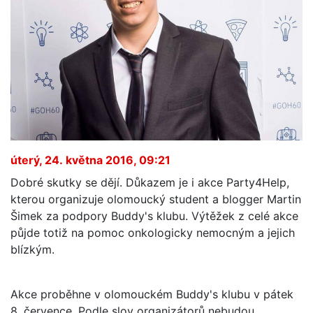
úterý, 24. května 2016, 09:21
Dobré skutky se dějí. Důkazem je i akce Party4Help,
kterou organizuje olomoucký student a blogger Martin
Šimek za podpory Buddy's klubu. Výtěžek z celé akce
půjde totiž na pomoc onkologicky nemocným a jejich
blízkým.
Akce proběhne v olomouckém Buddy's klubu v pátek
8. července. Podle slov organizátorů nebudou