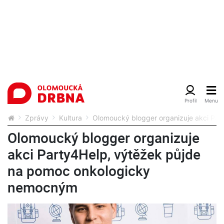
Zprávy
Kultura
Olomoucký blogger organizuje akci Pa
Olomoucký blogger organizuje
akci Party4Help, výtěžek půjde
na pomoc onkologicky
nemocným