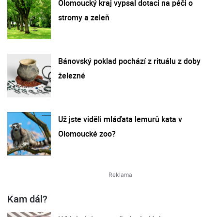
Olomoucký kraj vypsal dotaci na péči o
stromy a zeleň
Bánovský poklad pochází z rituálu z doby
železné
Už jste viděli mláďata lemurů kata v
Olomoucké zoo?
Kam dál?