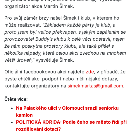
organizátor akce Martin Šimek.
Pro svůj záměr brzy našel Šimek i klub, v kterém ho
může realizovat.
"Základem každé párty je klub, a
proto jsem byl velice překvapen, s jakým zapálením se
provozovatel Buddy‘s klubu k celé věci postavil, nejen
že nám poskytne prostory klubu, ale také přišel s
několika nápady, které celou akci zvednou na mnohem
větší úroveň,"
vysvětluje Šimek.
Oficiální facebookovou akci najdete
zde
, v případě, že
byste chtěli akci podpořit nebo měli nějaké dotazy,
kontaktujte organizátory na
simekmartas@gmail.com
.
Čtěte více:
Na Palackého ulici v Olomouci srazil seniorku
kamion
POLITICKÁ KORIDA: Podle čeho se město řídí při
rozdělování dotací?