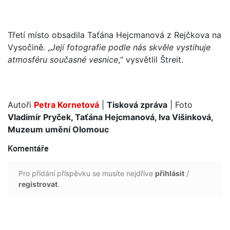
Třetí místo obsadila Taťána Hejcmanová z Rejčkova na
Vysočině. „
Její fotografie podle nás skvěle vystihuje
atmosféru současné vesnice
,“ vysvětlil Štreit.
Autoři
Petra Kornetová
|
Tisková zpráva
| Foto
Vladimír Pryček, Taťána Hejcmanová, Iva Višinková,
Muzeum umění Olomouc
Komentáře
Pro přidání příspěvku se musíte nejdříve
přihlásit
/
registrovat
.