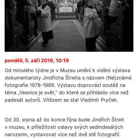
pondělí, 5. září 2016, 10:19
Od minulého týdne je v Muzeu umění k vidění výstava
dokumentaristy Jindřicha Štreita s názvem (Ne)známé
fotografie 1978-1989. Výstavu doprovází soutěž na
téma „Vesnice je svět,“ do které se přihlásilo více než
padesát autorů. Vítězem se stal Vladimír Pryček.
Od 30. srpna až do konce října bude Jindřich Štreit
v muzeu, k příležitosti oslavy svých sedmdesátých
narozenin, vystavovat více než dvě stě fotografií.