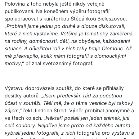
Polovina z toho nebyla ještě nikdy veřejně
publikovaná. Na konečném výběru fotografií
spolupracoval s kurátorkou Štěpánkou Bieleszovou.
„
Probírali jsme jednu po druhé a dlouze diskutovali,
které z nich vystavíme. Většina je tematicky zaměřená
na rodiny, domácnosti, děti, na obyčejné, každodenní
situace. A důležitou roli v nich taky hraje Olomouc. Až
mě překvapilo, kolik mám fotografií s olomouckými
motivy
,“ přiznal světoznámý fotograf.
Výstavu doprovázela soutěž, do které se přihlásily
desítky autorů. „
Jsem především rád za početnou
účast v soutěži. Těší mě, že o téma vesnice byl takový
zájem
,“ řekl Jindřich Štreit. Výběr probíhal anonymně a
ve třech kolech. „
Někteří poslali jen jeden snímek, jiní
celé soubory. Nejdříve jsme proto od každého autora
vybrali jednu fotografii, z nich fotografie pro výstavu a