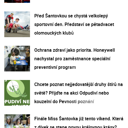
Před Šantovkou se chystá velkolepý
sportovní den. Představí se pětadvacet
olomouckých klubů
Ochrana zdraví jako priorita. Honeywell
nachystal pro zaměstnance speciální
preventivní program
Chcete poznat nejjedovatější druhy štírů na
světě? Přijďte na akci Odpudiví nebo
kouzelní do Pevnosti poznání
Finále Miss Šantovka již tento víkend. Která
z dívek se stane novou královnou krásy?