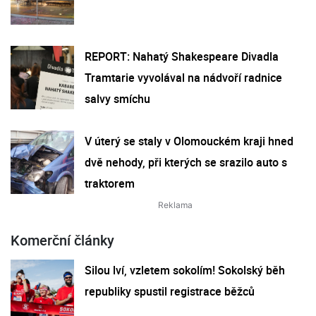
REPORT: Nahatý Shakespeare Divadla
Tramtarie vyvolával na nádvoří radnice
salvy smíchu
V úterý se staly v Olomouckém kraji hned
dvě nehody, při kterých se srazilo auto s
traktorem
Komerční články
Silou lví, vzletem sokolím! Sokolský běh
republiky spustil registrace běžců