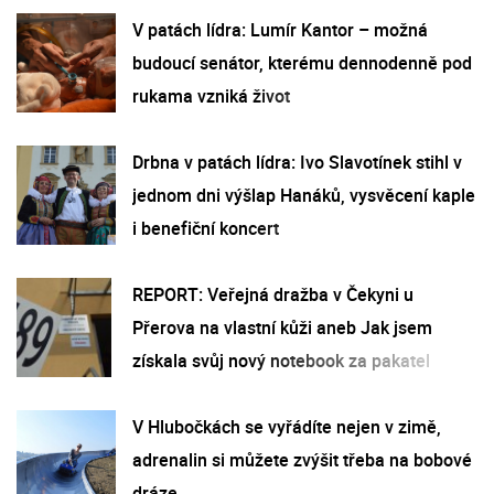
V patách lídra: Lumír Kantor – možná
budoucí senátor, kterému dennodenně pod
rukama vzniká život
Drbna v patách lídra: Ivo Slavotínek stihl v
jednom dni výšlap Hanáků, vysvěcení kaple
i benefiční koncert
REPORT: Veřejná dražba v Čekyni u
Přerova na vlastní kůži aneb Jak jsem
získala svůj nový notebook za pakatel
V Hlubočkách se vyřádíte nejen v zimě,
adrenalin si můžete zvýšit třeba na bobové
dráze