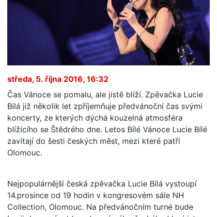
středa, 5. října 2016, 16:32
Čas Vánoce se pomalu, ale jistě blíží. Zpěvačka Lucie
Bílá již několik let zpříjemňuje předvánoční čas svými
koncerty, ze kterých dýchá kouzelná atmosféra
blížícího se Štědrého dne. Letos Bílé Vánoce Lucie Bílé
zavítají do šesti českých měst, mezi které patří
Olomouc.
Nejpopulárnější česká zpěvačka Lucie Bílá vystoupí
14.prosince od 19 hodin v kongresovém sále NH
Collection, Olomouc. Na předvánočním turné bude