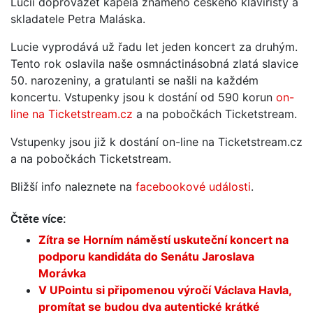
Lucii doprovázet kapela známého českého klavíristy a
skladatele Petra Maláska.
Lucie vyprodává už řadu let jeden koncert za druhým.
Tento rok oslavila naše osmnáctinásobná zlatá slavice
50. narozeniny, a gratulanti se našli na každém
koncertu. Vstupenky jsou k dostání od 590 korun
o
n-
line na Ticketstream.cz
a na pobočkách Ticketstream.
Vstupenky jsou již k dostání on-line na Ticketstream.cz
a na pobočkách Ticketstream.
Bližší info naleznete na
facebookové události
.
Čtěte více:
Zítra se Horním náměstí uskuteční koncert na
podporu kandidáta do Senátu Jaroslava
Morávka
V UPointu si připomenou výročí Václava Havla,
promítat se budou dva autentické krátké