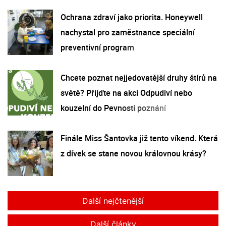
Ochrana zdraví jako priorita. Honeywell
nachystal pro zaměstnance speciální
preventivní program
Chcete poznat nejjedovatější druhy štírů na
světě? Přijďte na akci Odpudiví nebo
kouzelní do Pevnosti poznání
Finále Miss Šantovka již tento víkend. Která
z dívek se stane novou královnou krásy?
Další nejčtenější
Další články