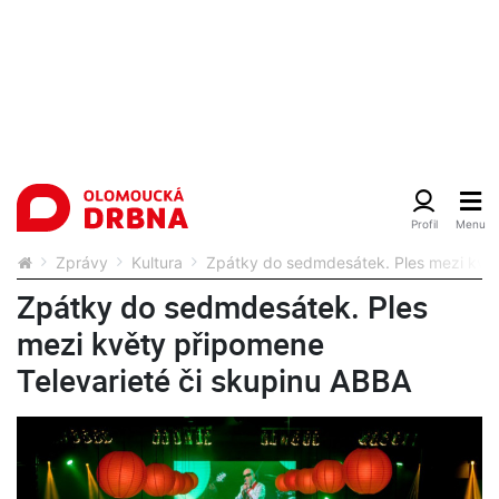
Zprávy
Kultura
Zpátky do sedmdesátek. Ples mezi květ
Zpátky do sedmdesátek. Ples
mezi květy připomene
Televarieté či skupinu ABBA