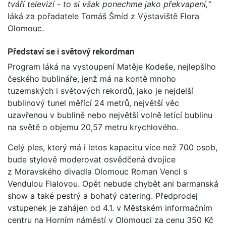
tváří televizí - to si však ponechme jako překvapení,“
láká za pořadatele Tomáš Šmíd z Výstaviště Flora
Olomouc.
Představí se i světový rekordman
Program láká na vystoupení Matěje Kodeše, nejlepšího
českého bublináře, jenž má na kontě mnoho
tuzemských i světových rekordů, jako je nejdelší
bublinový tunel měřící 24 metrů, největší věc
uzavřenou v bublině nebo největší volně letící bublinu
na světě o objemu 20,57 metru krychlového.
Celý ples, který má i letos kapacitu více než 700 osob,
bude stylově moderovat osvědčená dvojice
z Moravského divadla Olomouc Roman Vencl s
Vendulou Fialovou. Opět nebude chybět ani barmanská
show a také pestrý a bohatý catering. Předprodej
vstupenek je zahájen od 4.1. v Městském informačním
centru na Horním náměstí v Olomouci za cenu 350 Kč