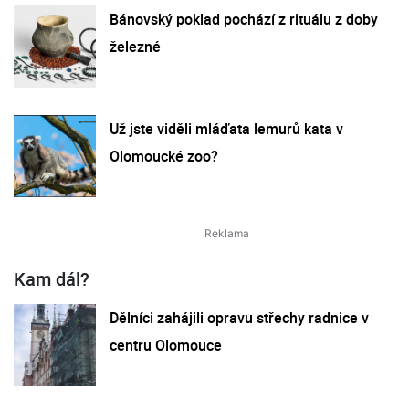
Bánovský poklad pochází z rituálu z doby
železné
Už jste viděli mláďata lemurů kata v
Olomoucké zoo?
Kam dál?
Dělníci zahájili opravu střechy radnice v
centru Olomouce