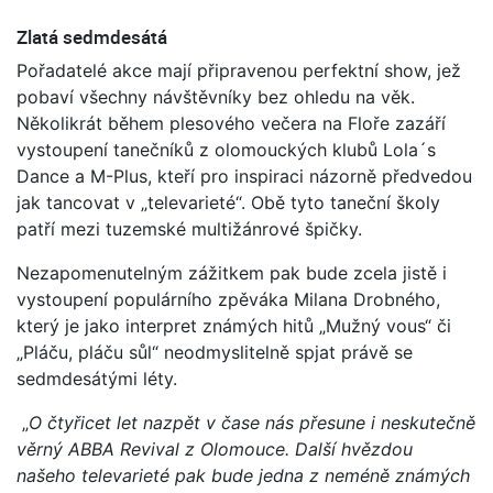
Zlatá sedmdesátá
Pořadatelé akce mají připravenou perfektní show, jež
pobaví všechny návštěvníky bez ohledu na věk.
Několikrát během plesového večera na Floře zazáří
vystoupení tanečníků z olomouckých klubů Lola´s
Dance a M-Plus, kteří pro inspiraci názorně předvedou
jak tancovat v „televarieté“. Obě tyto taneční školy
patří mezi tuzemské multižánrové špičky.
Nezapomenutelným zážitkem pak bude zcela jistě i
vystoupení populárního zpěváka Milana Drobného,
který je jako interpret známých hitů „Mužný vous“ či
„Pláču, pláču sůl“ neodmyslitelně spjat právě se
sedmdesátými léty.
„
O čtyřicet let nazpět v čase nás přesune i neskutečně
věrný ABBA Revival z Olomouce. Další hvězdou
našeho televarieté pak bude jedna z neméně známých