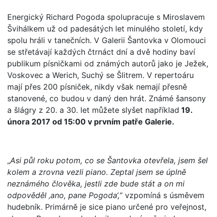
Energický Richard Pogoda spolupracuje s Miroslavem
Švihálkem už od padesátých let minulého století, kdy
spolu hráli v tanečních. V Galerii Šantovka v Olomouci
se střetávají každých čtrnáct dní a dvě hodiny baví
publikum písničkami od známých autorů jako je Ježek,
Voskovec a Werich, Suchý se Šlitrem. V repertoáru
mají přes 200 písniček, nikdy však nemají přesně
stanovené, co budou v daný den hrát. Známé šansony
a šlágry z 20. a 30. let můžete slyšet například
19.
února 2017 od 15:00 v prvním patře Galerie.
„
Asi půl roku potom, co se Šantovka otevřela, jsem šel
kolem a zrovna vezli piano. Zeptal jsem se úplně
neznámého člověka, jestli zde bude stát a on mi
odpověděl ‚ano, pane Pogoda‘,
“ vzpomíná s úsměvem
hudebník. Primárně je sice piano určené pro veřejnost,