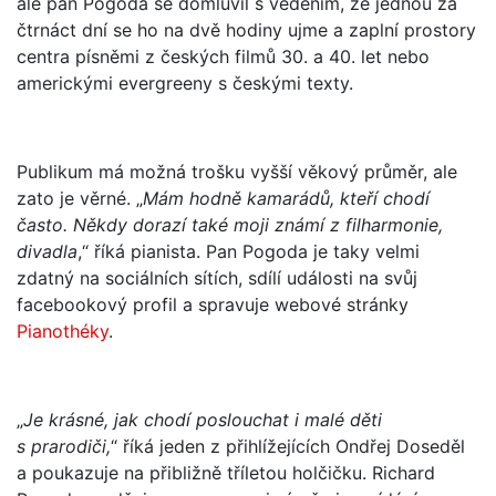
ale pan Pogoda se domluvil s vedením, že jednou za
čtrnáct dní se ho na dvě hodiny ujme a zaplní prostory
centra písněmi z českých filmů 30. a 40. let nebo
americkými evergreeny s českými texty.
Publikum má možná trošku vyšší věkový průměr, ale
zato je věrné. „
Mám hodně kamarádů, kteří chodí
často. Někdy dorazí také moji známí z filharmonie,
divadla
,“ říká pianista. Pan Pogoda je taky velmi
zdatný na sociálních sítích, sdílí události na svůj
facebookový profil a spravuje webové stránky
Pianothéky
.
„
Je krásné, jak chodí poslouchat i malé děti
s prarodiči,
“ říká jeden z přihlížejících Ondřej Doseděl
a poukazuje na přibližně tříletou holčičku. Richard