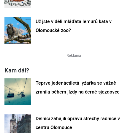
Už jste viděli mláďata lemurů kata v
Olomoucké zoo?
Kam dál?
Teprve jedenáctiletá lyžařka se vážně
zranila během jízdy na černé sjezdovce
Dělníci zahájili opravu střechy radnice v
centru Olomouce