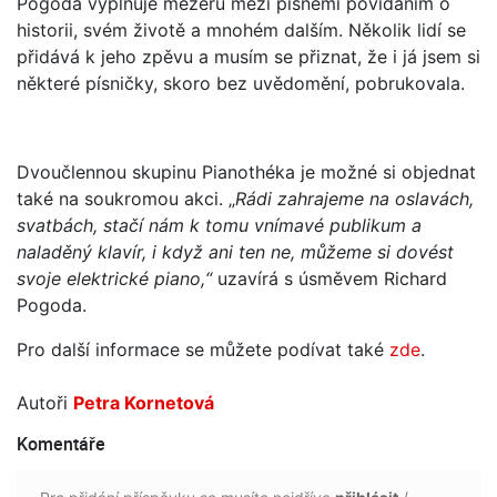
Pogoda vyplňuje mezeru mezi písněmi povídáním o
historii, svém životě a mnohém dalším. Několik lidí se
přidává k jeho zpěvu a musím se přiznat, že i já jsem si
některé písničky, skoro bez uvědomění, pobrukovala.
Dvoučlennou skupinu Pianothéka je možné si objednat
také na soukromou akci. „
Rádi zahrajeme na oslavách,
svatbách, stačí nám k tomu vnímavé publikum a
naladěný klavír, i když ani ten ne, můžeme si dovést
svoje elektrické piano,“
uzavírá s úsměvem Richard
Pogoda.
Pro další informace se můžete podívat také
zde
.
Autoři
Petra Kornetová
Komentáře