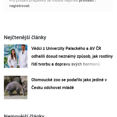
Pro přidání příspěvku se musíte nejdříve
přihlásit
/
registrovat
.
Nejčtenější články
Vědci z Univerzity Palackého a AV ČR
odhalili dosud neznámý způsob, jak rostliny
řídí tvorbu a dopravu svých hormonů
Olomoucké zoo se podařilo jako jediné v
Česku odchovat mládě
Nejnovější články