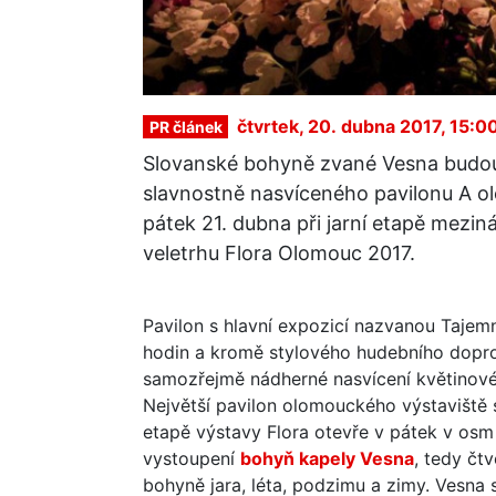
čtvrtek, 20. dubna 2017, 15:0
PR článek
Slovanské bohyně zvané Vesna budou 
slavnostně nasvíceného pavilonu A ol
pátek 21. dubna při jarní etapě mezi
veletrhu Flora Olomouc 2017.
Pavilon s hlavní expozicí nazvanou Taje
hodin a kromě stylového hudebního dopro
samozřejmě nádherné nasvícení květinové
Největší pavilon olomouckého výstaviště s
etapě výstavy Flora otevře v pátek v osm
vystoupení
bohyň kapely Vesna
, tedy čt
bohyně jara, léta, podzimu a zimy. Vesna 