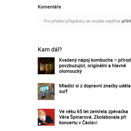
Komentáře
Pro přidání příspěvku se musíte nejdříve
přihl
Kam dál?
Kvašený nápoj kombucha – přírod
povzbuzující, originální a hlavně
olomoucký
Mladíci si z dopravní značky udělal
surf
Ve věku 65 let zemřela zpěvačka
Věra Špinarová. Zkolabovala při
koncertu v Čáslavi