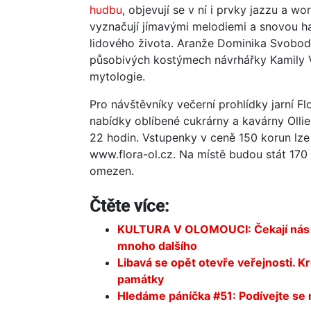
hudbu
, objevují se v ní i prvky jazzu a wo
vyznačují jímavými melodiemi a snovou har
lidového života. Aranže Dominika Svobody
působivých kostýmech návrhářky Kamily 
mytologie.
Pro návštěvníky večerní prohlídky jarní Fl
nabídky oblíbené cukrárny a kavárny Olli
22 hodin. Vstupenky v ceně 150 korun lz
www.flora-ol.cz. Na místě budou stát 170 
omezen.
Čtěte více:
KULTURA V OLOMOUCI: Čekají nás Ek
mnoho dalšího
Libavá se opět otevře veřejnosti. K
památky
Hledáme páníčka #51: Podívejte se 