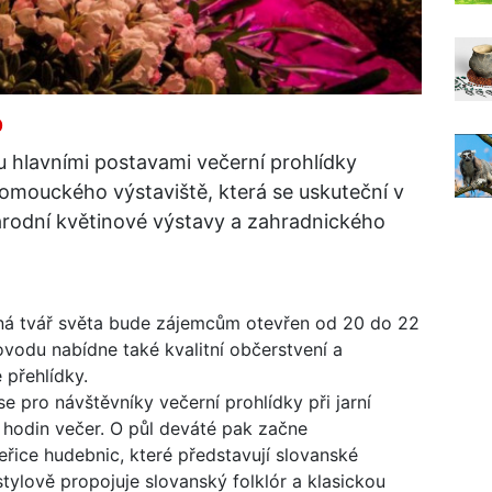
0
hlavními postavami večerní prohlídky
omouckého výstaviště, která se uskuteční v
národní květinové výstavy a zahradnického
mná tvář světa bude zájemcům otevřen od 20 do 22
vodu nabídne také kvalitní občerstvení a
 přehlídky.
e pro návštěvníky večerní prohlídky při jarní
 hodin večer. O půl deváté pak začne
veřice hudebnic, které představují slovanské
stylově propojuje slovanský folklór a klasickou