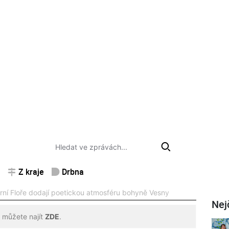
Z kraje
Drbna
jarní Floře dodají poetickou atmosféru bohyně Vesny
Nej
 můžete najít
ZDE
.