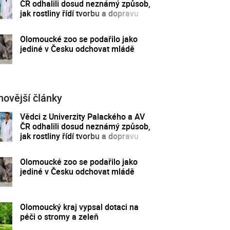
ČR odhalili dosud neznámý způsob,
jak rostliny řídí tvorbu a dopravu
svých hormonů
Olomoucké zoo se podařilo jako
jediné v Česku odchovat mládě
novější články
Vědci z Univerzity Palackého a AV
ČR odhalili dosud neznámý způsob,
jak rostliny řídí tvorbu a dopravu
svých hormonů
Olomoucké zoo se podařilo jako
jediné v Česku odchovat mládě
Olomoucký kraj vypsal dotaci na
péči o stromy a zeleň