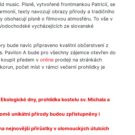
rld music. Písně, vytvořené frontmankou Patricií, se
monií, texty navozují obrazy přírody a tradičního
 obohacují písně o filmovou atmosféru. To vše v
Vodochodské vycházejících ze slovanské
ory bude navíc připraveno kvalitní občerstvení z
es. Pavilon A bude pro všechny zájemce otevřen do
e koupit předem v
online
prodeji na stránkách
korun, počet míst v rámci večerní prohlídky je
ologické dny, prohlídka kostelu sv. Michala a
romě unikátní přírody budou zpřístupněny i
na nejnovější přírůstky v olomouckých útulcích