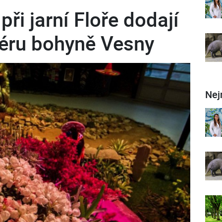
při jarní Floře dodají
éru bohyně Vesny
Nej