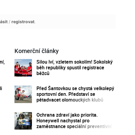
ásit
/
registrovat
.
Komerční články
ní,
Silou lví, vzletem sokolím! Sokolský
běh republiky spustil registrace
běžců
i
Před Šantovkou se chystá velkolepý
sportovní den. Představí se
pětadvacet olomouckých klubů
Ochrana zdraví jako priorita.
Honeywell nachystal pro
zaměstnance speciální preventivní
program