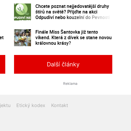
Chcete poznat nejjedovatější druhy
štírů na světě? Přijďte na akci
Odpudiví nebo kouzelní do Pevnosti
poznání
Finále Miss Šantovka již tento
et
víkend. Která z dívek se stane novou
královnou krásy?
Další články
jektu
Etický kodex
Kontakt