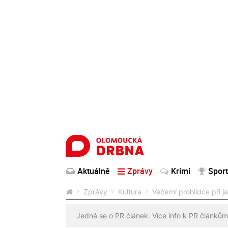
Aktuálně
Zprávy
Krimi
Sport
Zprávy
Kultura
Večerní prohlídce při 
Jedná se o PR článek. Více info k PR článkům