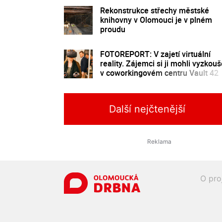
Rekonstrukce střechy městské
knihovny v Olomouci je v plném
proudu
FOTOREPORT: V zajetí virtuální
reality. Zájemci si ji mohli vyzkouš
v coworkingovém centru Vault 42
Další nejčtenější
O pro