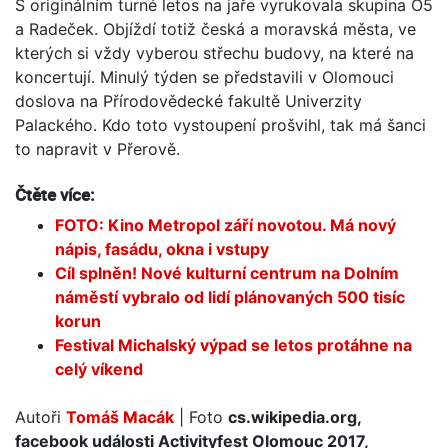
S originálním turné letos na jaře vyrukovala skupina O5
a Radeček. Objíždí totiž česká a moravská města, ve
kterých si vždy vyberou střechu budovy, na které na
koncertují. Minulý týden se představili v Olomouci
doslova na Přírodovědecké fakultě Univerzity
Palackého. Kdo toto vystoupení prošvihl, tak má šanci
to napravit v Přerově.
Čtěte více:
FOTO: Kino Metropol září novotou. Má nový
nápis, fasádu, okna i vstupy
Cíl splněn! Nové kulturní centrum na Dolním
náměstí vybralo od lidí plánovaných 500 tisíc
korun
Festival Michalský výpad se letos protáhne na
celý víkend
Autoři
Tomáš Macák
| Foto
cs.wikipedia.org,
facebook události Activityfest Olomouc 2017,