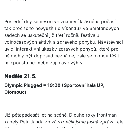
Poslední dny se nesou ve znamení krásného počasí,
tak proč toho nevyužít i o víkendu? Ve Smetanových
sadech se uskuteční již třetí ročník festivalu
volnočasových aktivit a zdravého pohybu. Návštěvníci
uvidí interaktivní ukázky zdravých pohybů, které pro
ně mohly být doposud neznáme, dále se mohou těšit
na spoustu her nebo zajímavé výhry.
Neděle 21.5.
Olympic Plugged = 19:00 (Sportovní hala UP,
Olomouc)
Již pětapadesát let na scéně. Dlouhé roky frontman
kapely Petr Janda zpívá s
končili jsme jasná zpráva
, ale