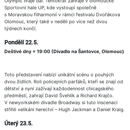
Olympic hraje dál. Tentokrát zahraje v olomoucké
Sportovní hale UP, kde vystoupí společně
s Moravskou filharmonií v rámci festivalu Dvořákova
Olomouc, který také v neděli po více než dvou
týdnech končí.
Pondělí 22.5.
Deštivé dny = 19:00 (Divadlo na Šantovce, Olomouc)
Toto představení nabízí unikátní scénu o pouhých
dvou židlích. Roli policejních parťáků, kteří se znají od
dětství a nyní zažívají každodennost chicagského
předměstí, zahrají David Švehlík a Richard Krajčo.
V newyorkském divadle Broadway si tuto inscenaci
střihli velikáni herectví – Hugh Jackman a Daniel Kraig.
Úterý 23.5.