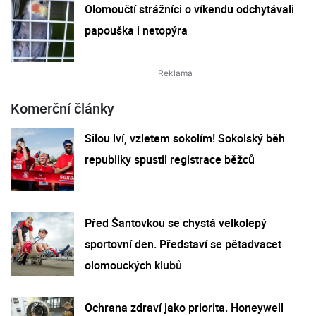
Olomoučtí strážníci o víkendu odchytávali
papouška i netopýra
Komerční články
Silou lví, vzletem sokolím! Sokolský běh
republiky spustil registrace běžců
Před Šantovkou se chystá velkolepý
sportovní den. Představí se pětadvacet
olomouckých klubů
Ochrana zdraví jako priorita. Honeywell