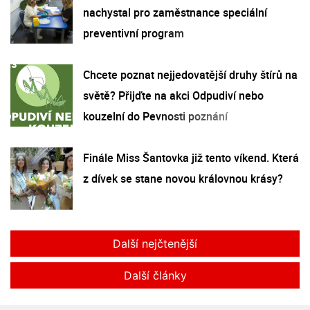
nachystal pro zaměstnance speciální
preventivní program
Chcete poznat nejjedovatější druhy štírů na
světě? Přijďte na akci Odpudiví nebo
kouzelní do Pevnosti poznání
Finále Miss Šantovka již tento víkend. Která
z dívek se stane novou královnou krásy?
Další nejčtenější
Další články