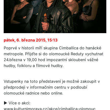
pátek, 6. března 2015, 15:13
Poprvé v historii míří skupina Cimballica do hanácké
metropole. Přijďte si do olomoucké Reduty vychutnat
24.března v 19,00 hod impozantní skloubení vážné
hudby, folkloru a filmové hudby.
Vstupenky na toto představení je možné zakoupit v
předprodeji v informačním centru v podloubí
olomoucké radnice nebo online.
► Více o akci:
www.kulturnimorava.cz/akce/cimballica-olomouc