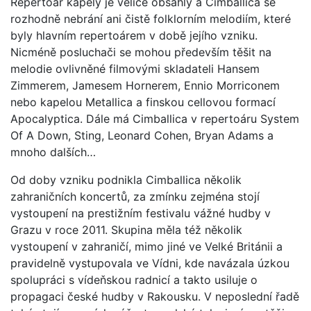
Repertoár kapely je velice obsáhlý a Cimballica se
rozhodně nebrání ani čistě folklorním melodiím, které
byly hlavním repertoárem v době jejího vzniku.
Nicméně posluchači se mohou především těšit na
melodie ovlivněné filmovými skladateli Hansem
Zimmerem, Jamesem Hornerem, Ennio Morriconem
nebo kapelou Metallica a finskou cellovou formací
Apocalyptica. Dále má Cimballica v repertoáru System
Of A Down, Sting, Leonard Cohen, Bryan Adams a
mnoho dalších…
Od doby vzniku podnikla Cimballica několik
zahraničních koncertů, za zmínku zejména stojí
vystoupení na prestižním festivalu vážné hudby v
Grazu v roce 2011. Skupina měla též několik
vystoupení v zahraničí, mimo jiné ve Velké Británii a
pravidelně vystupovala ve Vídni, kde navázala úzkou
spolupráci s vídeňskou radnicí a takto usiluje o
propagaci české hudby v Rakousku. V neposlední řadě