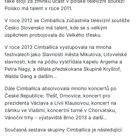
také stojí za zmínku účast v polské televizní soutěži
Polsko má talent v roce 2011.
V roce 2012 se Cimballica zúčastnila televizní soutěže
Česko Slovensko má talent, kde se s velkým
úspěchem probojovala do Velkého třesku.
V roce 2013 Cimballica vystupovala na mnoha
festivalech jako Slavnosti města Mikulova, Litovelské
slavnosti, kde na pódiu vystřídala kapelu Argema a
Petra Nagy, a dělala předskokana Skupině Kryštof,
Walda Gang a dalším…
Dále Cimballica absolvovala mnoho koncertů po
České Republice: Třešť, Drnovice, koncert pro
prezidenta Václava a Lívii Klausovou, koncert na
zámku ve Vlašimi, koncertní turné v Chorvatsku,
Vánoční trhy - výstaviště Brno 2013 a další…
Současná sestava skupiny Cimballica je následující: