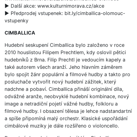
► Další akce: www.kulturnimorava.cz/akce
► Předprodej vstupenek: bit.ly/cimballica-olomouc-
vstupenky
CIMBALLICA
Hudební seskupení Cimballica bylo založeno v roce
2010 houslistou Filipem Prechtlem, kdy oslovil pětici
hudebníků z Brna. Filip Prechtl je vedoucím kapely a
také autorem všech aranží. Jeho hlavním záměrem
bylo spojit žánr populární a filmové hudby a takto pro
posluchače vytvořit nový hudební zážitek, který
nadchne a pobaví. Cimballica přináší originální díla,
odvážné aranže, neobvyklé hudební kombinace, nový
image a netradiční pojetí vážné hudby, folkloru a
filmové hudby. I obsazení tělesa je lehce nadstandartní
a spíše připomíná malý orchestr. Klasické uspořádání
cimbálové muziky je dále rozšířeno o violoncello.