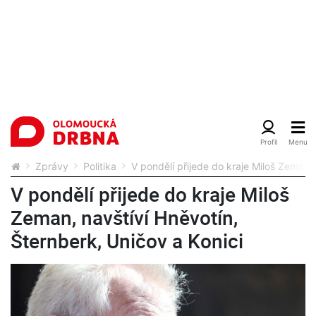
Zprávy
Politika
V pondělí přijede do kraje Miloš Zeman, 
V pondělí přijede do kraje Miloš
Zeman, navštíví Hněvotín,
Šternberk, Uničov a Konici