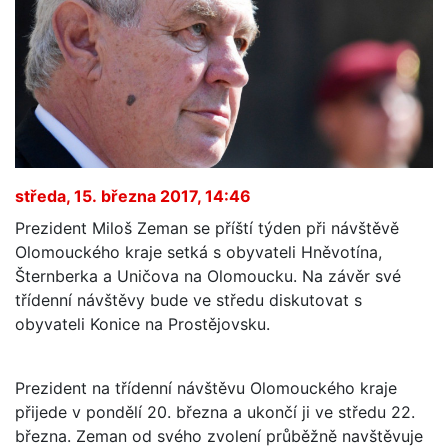
středa, 15. března 2017, 14:46
Prezident Miloš Zeman se příští týden při návštěvě
Olomouckého kraje setká s obyvateli Hněvotína,
Šternberka a Uničova na Olomoucku. Na závěr své
třídenní návštěvy bude ve středu diskutovat s
obyvateli Konice na Prostějovsku.
Prezident na třídenní návštěvu Olomouckého kraje
přijede v pondělí 20. března a ukončí ji ve středu 22.
března. Zeman od svého zvolení průběžně navštěvuje