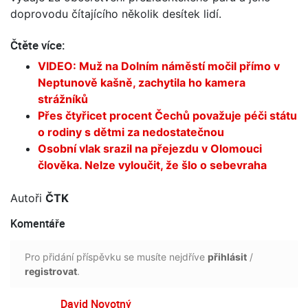
doprovodu čítajícího několik desítek lidí.
Čtěte více:
VIDEO: Muž na Dolním náměstí močil přímo v
Neptunově kašně, zachytila ho kamera
strážníků
Přes čtyřicet procent Čechů považuje péči státu
o rodiny s dětmi za nedostatečnou
Osobní vlak srazil na přejezdu v Olomouci
člověka. Nelze vyloučit, že šlo o sebevraha
Autoři
ČTK
Komentáře
Pro přidání příspěvku se musíte nejdříve
přihlásit
/
registrovat
.
David Novotný