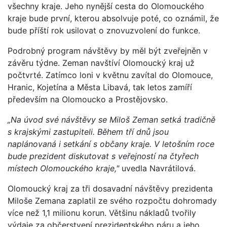
všechny kraje. Jeho nynější cesta do Olomouckého
kraje bude první, kterou absolvuje poté, co oznámil, že
bude příští rok usilovat o znovuzvolení do funkce.
Podrobný program návštěvy by měl být zveřejněn v
závěru týdne. Zeman navštíví Olomoucký kraj už
počtvrté. Zatímco loni v květnu zavítal do Olomouce,
Hranic, Kojetína a Města Libavá, tak letos zamíří
především na Olomoucko a Prostějovsko.
„Na úvod své návštěvy se Miloš Zeman setká tradičně
s krajskými zastupiteli. Během tří dnů jsou
naplánovaná i setkání s občany kraje. V letošním roce
bude prezident diskutovat s veřejností na čtyřech
místech Olomouckého kraje,"
uvedla Navrátilová.
Olomoucký kraj za tři dosavadní návštěvy prezidenta
Miloše Zemana zaplatil ze svého rozpočtu dohromady
více než 1,1 milionu korun. Většinu nákladů tvořily
výdaje za občerstvení prezidentského páru a jeho