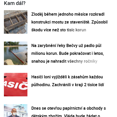
Kam dál?
Zloděj během jednoho měsíce rozkradl
konstrukci mostu ze staveniště. Způsobil
škodu více než sto tisíc korun
Na zarybnění řeky Bečvy už padlo půl
milionu korun. Bude pokračovat i letos,
snahou je nahradit všechny ročníky
Hasiči loni vyjížděli k zásahům každou
půlhodinu. Zachránili v kraji 2 tisíce lidí
Dnes se otevřou papírnictví a obchody s
dětským zbožím. Vláda bude žádat o