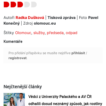
Autoři
Radka Dušková
|
Tisková zpráva
| Foto
Pavel
Konečný
| Zdroj
olomouc.eu
Štítky
Olomouc
,
služby
,
předseda
,
odpad
Komentáře
Pro přidání příspěvku se musíte nejdříve
přihlásit
/
registrovat
.
Nejčtenější články
Vědci z Univerzity Palackého a AV ČR
odhalili dosud neznámý způsob, jak rostliny