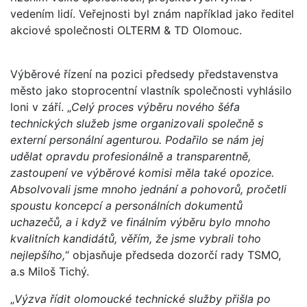
vedením lidí. Veřejnosti byl znám například jako ředitel
akciové společnosti OLTERM & TD Olomouc.
Výběrové řízení na pozici předsedy představenstva
město jako stoprocentní vlastník společnosti vyhlásilo
loni v září. „
Celý proces výběru nového šéfa
technických služeb jsme organizovali společně s
externí personální agenturou. Podařilo se nám jej
udělat opravdu profesionálně a transparentně,
zastoupení ve výběrové komisi měla také opozice.
Absolvovali jsme mnoho jednání a pohovorů, pročetli
spoustu koncepcí a personálních dokumentů
uchazečů, a i když ve finálním výběru bylo mnoho
kvalitních kandidátů, věřím, že jsme vybrali toho
nejlepšího,
“ objasňuje předseda dozorčí rady TSMO,
a.s Miloš Tichý.
„
Výzva řídit olomoucké technické služby přišla po