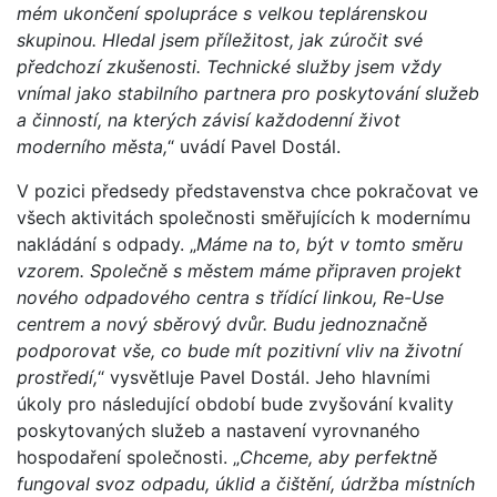
mém ukončení spolupráce s velkou teplárenskou
skupinou. Hledal jsem příležitost, jak zúročit své
předchozí zkušenosti. Technické služby jsem vždy
vnímal jako stabilního partnera pro poskytování služeb
a činností, na kterých závisí každodenní život
moderního města,
“ uvádí Pavel Dostál.
V pozici předsedy představenstva chce pokračovat ve
všech aktivitách společnosti směřujících k modernímu
nakládání s odpady. „
Máme na to, být v tomto směru
vzorem. Společně s městem máme připraven projekt
nového odpadového centra s třídící linkou, Re-Use
centrem a nový sběrový dvůr. Budu jednoznačně
podporovat vše, co bude mít pozitivní vliv na životní
prostředí,
“ vysvětluje Pavel Dostál. Jeho hlavními
úkoly pro následující období bude zvyšování kvality
poskytovaných služeb a nastavení vyrovnaného
hospodaření společnosti. „
Chceme, aby perfektně
fungoval svoz odpadu, úklid a čištění, údržba místních