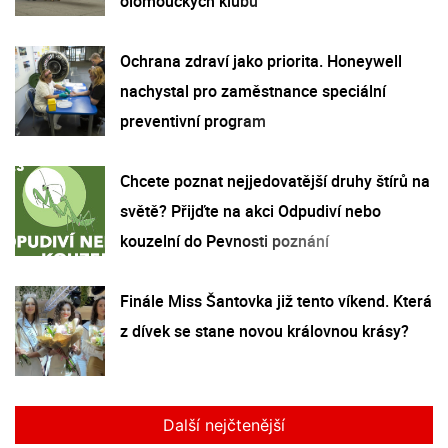
olomouckých klubů
Ochrana zdraví jako priorita. Honeywell
nachystal pro zaměstnance speciální
preventivní program
Chcete poznat nejjedovatější druhy štírů na
světě? Přijďte na akci Odpudiví nebo
kouzelní do Pevnosti poznání
Finále Miss Šantovka již tento víkend. Která
z dívek se stane novou královnou krásy?
Další nejčtenější