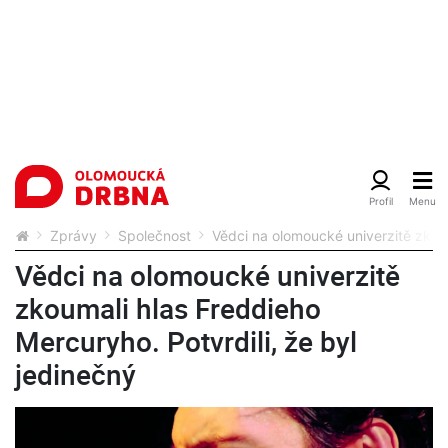
Zprávy
Společnost
Vědci na olomoucké univerzitě zkoum
Vědci na olomoucké univerzitě
zkoumali hlas Freddieho
Mercuryho. Potvrdili, že byl
jedinečný