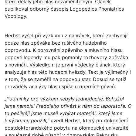
které dělaly jeho hlas nezaměnitelným. Článek
publikoval odborný časopis Logopedics Phoniatrics
Vocology.
Herbst vyšel při výzkumu z nahrávek, které zachycují
pouze hlas zpěváka bez rušivého hudebního
doprovodu. K porovnání zpěvního a mluvního hlasu
popové legendy mu pak pomohly rozhovory zpěváka
s novináři. Výsledkem je první vědecký článek, který
analyzuje hlas této hudební hvězdy. Text je výjimečný i
v tom, že se zaměřil na popovou star. Dosud se totiž
prováděly analýzy hlasu spíše u operních pěvců.
„Podmínky pro výzkum nebyly jednoduché. Bohužel
jsme nemohli Freddieho přivést k nám do laboratoře. O
to pečlivěji jsme museli vybírat materiál, který jsme
k výzkumu použili,“
uvedl Herbst, který po dokončení
postdoktorandského pobytu na olomoucké univerzitě
v současné době působí v domovském Rakousku.