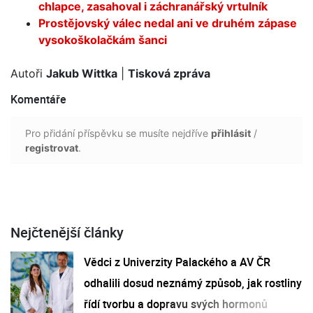
chlapce, zasahoval i záchranářský vrtulník
Prostějovský válec nedal ani ve druhém zápase
vysokoškolačkám šanci
Autoři
Jakub Wittka
|
Tisková zpráva
Komentáře
Pro přidání příspěvku se musíte nejdříve
přihlásit
/
registrovat
.
Nejčtenější články
Vědci z Univerzity Palackého a AV ČR
odhalili dosud neznámý způsob, jak rostliny
řídí tvorbu a dopravu svých hormonů