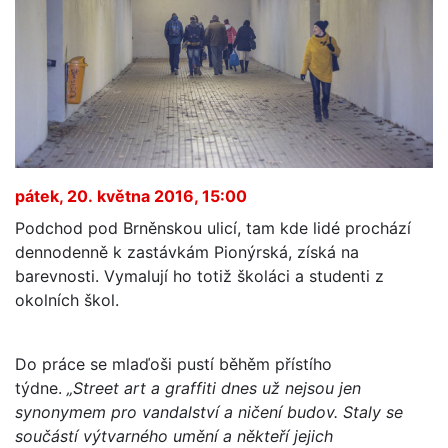
pátek, 20. května 2016, 15:00
Podchod pod Brněnskou ulicí, tam kde lidé prochází
dennodenně k zastávkám Pionýrská, získá na
barevnosti. Vymalují ho totiž školáci a studenti z
okolních škol.
Do práce se mlaďoši pustí běhěm přístího
týdne.
„Street art a graffiti dnes už nejsou jen
synonymem pro vandalství a ničení budov. Staly se
součástí výtvarného umění a někteří jejich