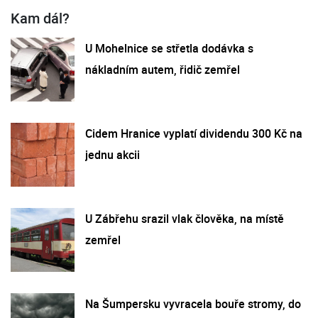
Kam dál?
U Mohelnice se střetla dodávka s
nákladním autem, řidič zemřel
Cidem Hranice vyplatí dividendu 300 Kč na
jednu akcii
U Zábřehu srazil vlak člověka, na místě
zemřel
Na Šumpersku vyvracela bouře stromy, do