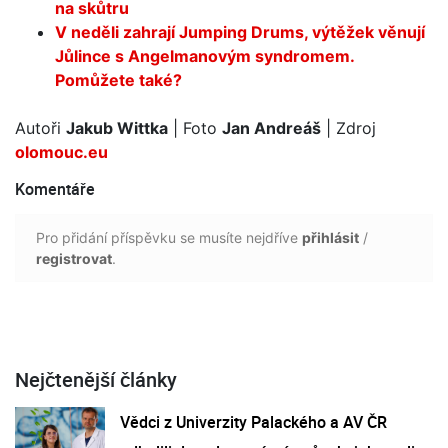
na skůtru
V neděli zahrají Jumping Drums, výtěžek věnují
Jůlince s Angelmanovým syndromem.
Pomůžete také?
Autoři
Jakub Wittka
| Foto
Jan Andreáš
| Zdroj
olomouc.eu
Komentáře
Pro přidání příspěvku se musíte nejdříve
přihlásit
/
registrovat
.
Nejčtenější články
Vědci z Univerzity Palackého a AV ČR