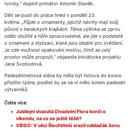
tvorby,“
doplnil primátor Antonín Staněk.
Děti se pustí do práce hned v pondělí 23.
května.
„Půjde o ornamenty, jejichž návrhy mají svůj
původ v hanáckých krajkách. Téma výšivka se zprvu
zdálo složité a hůře zpracovatelné, ale jde v podstatě
o ornament a stylizaci, které jsou ideální pro zvětšení.
Je zde možnost opakování motivu, čímž se celý
prostor může propojit,“
objasnila iniciátorka projektu
Jana Svobodová.
Padesátimetrová stěna by měla být hotova do konce
přístího týdne, podílet by se na ní mělo kolem padesáti
výtvarníků.
Čtěte více:
Jubilejní dvacátá Divadelní Flora končí o
víkendu, na co se ještě těšit?
VIDEO: V ulici Šlechtitelů srazil náklaďák ženu