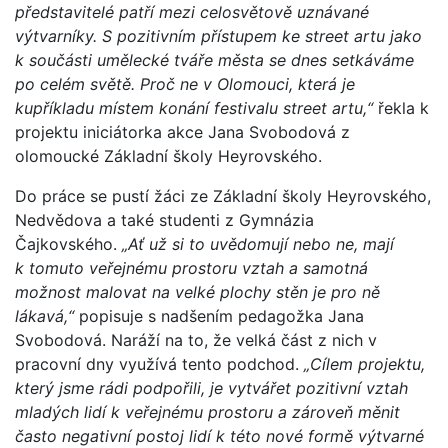
představitelé patří mezi celosvětově uznávané
výtvarníky. S pozitivním přístupem ke street artu jako
k součásti umělecké tváře města se dnes setkáváme
po celém světě. Proč ne v Olomouci, která je
kupříkladu místem konání festivalu street artu,“
řekla k
projektu iniciátorka akce Jana Svobodová z
olomoucké Základní školy Heyrovského.
Do práce se pustí žáci ze Základní školy Heyrovského,
Nedvědova a také studenti z Gymnázia
Čajkovského.
„Ať už si to uvědomují nebo ne, mají
k tomuto veřejnému prostoru vztah a samotná
možnost malovat na velké plochy stěn je pro ně
lákavá,“
popisuje s nadšením pedagožka Jana
Svobodová. Naráží na to, že velká část z nich v
pracovní dny využívá tento podchod.
„Cílem projektu,
který jsme rádi podpořili, je vytvářet pozitivní vztah
mladých lidí k veřejnému prostoru a zároveň měnit
často negativní postoj lidí k této nové formě výtvarné