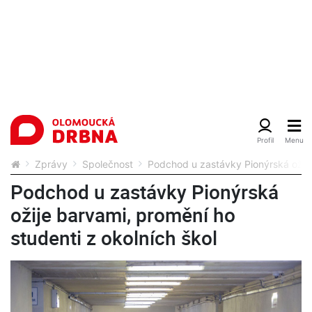
Zprávy
Společnost
Podchod u zastávky Pionýrská ožije 
Podchod u zastávky Pionýrská
ožije barvami, promění ho
studenti z okolních škol