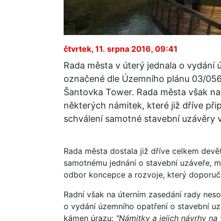
čtvrtek, 11. srpna 2016, 09:41
Rada města v úterý jednala o vydání 
označené dle Územního plánu 03/056P
Šantovka Tower. Rada města však na
některých námitek, které již dříve při
schválení samotné stavební uzávěry 
Rada města dostala již dříve celkem devět
samotnému jednání o stavební uzáveře, mu
odbor koncepce a rozvoje, který doporuč
Radní však na úterním zasedání rady nesou
o vydání územního opatření o stavební uzá
kámen úrazu:
"Námitky a jejich návrhy na