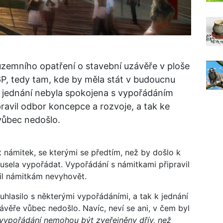
územního opatření o stavební uzávěře v ploše
, tedy tam, kde by měla stát v budoucnu
 jednání nebyla spokojena s vypořádáním
pravil odbor koncepce a rozvoje, a tak ke
vůbec nedošlo.
 námitek, se kterými se předtím, než by došlo k
sela vypořádat. Vypořádání s námitkami připravil
il námitkám nevyhovět.
hlasilo s některými vypořádáními, a tak k jednání
věře vůbec nedošlo. Navíc, neví se ani, v čem byl
 vypořádání nemohou být zveřejněny dřív, než