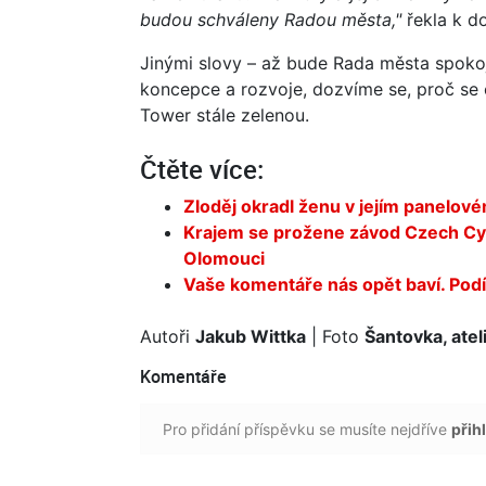
budou schváleny Radou města,"
řekla k d
Jinými slovy – až bude Rada města spoko
koncepce a rozvoje, dozvíme se, proč se
Tower stále zelenou.
Čtěte více:
Zloděj okradl ženu v jejím panelové
Krajem se prožene závod Czech Cycl
Olomouci
Vaše komentáře nás opět baví. Podív
Autoři
Jakub Wittka
| Foto
Šantovka, atel
Komentáře
Pro přidání příspěvku se musíte nejdříve
přihl