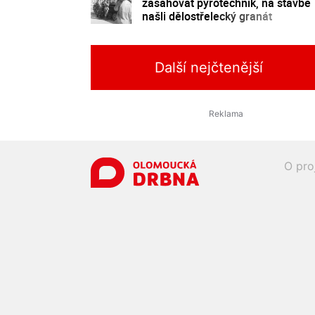
zasahovat pyrotechnik, na stavbě
našli dělostřelecký granát
Další nejčtenější
O pro