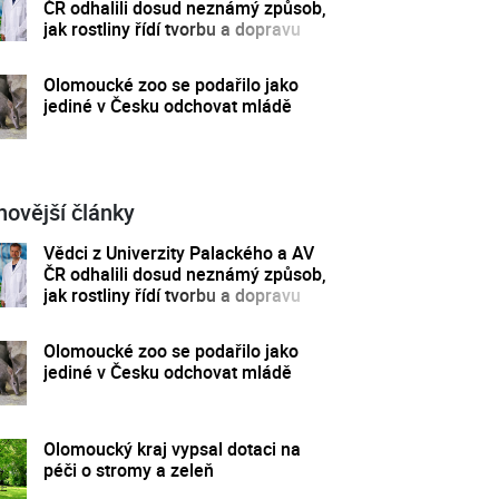
ČR odhalili dosud neznámý způsob,
jak rostliny řídí tvorbu a dopravu
svých hormonů
Olomoucké zoo se podařilo jako
jediné v Česku odchovat mládě
novější články
Vědci z Univerzity Palackého a AV
ČR odhalili dosud neznámý způsob,
jak rostliny řídí tvorbu a dopravu
svých hormonů
Olomoucké zoo se podařilo jako
jediné v Česku odchovat mládě
Olomoucký kraj vypsal dotaci na
péči o stromy a zeleň