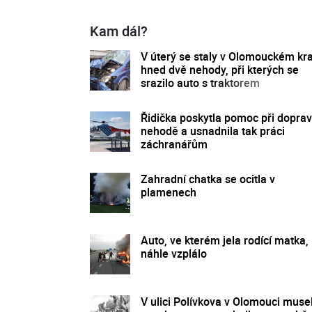
Kam dál?
V úterý se staly v Olomouckém kra
hned dvě nehody, při kterých se
srazilo auto s traktorem
Řidička poskytla pomoc při doprav
nehodě a usnadnila tak práci
záchranářům
Zahradní chatka se ocitla v
plamenech
Auto, ve kterém jela rodící matka,
náhle vzplálo
V ulici Polívkova v Olomouci muse