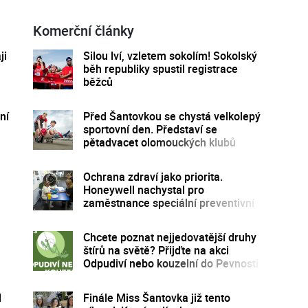
Komerční články
ji
Silou lví, vzletem sokolím! Sokolský
běh republiky spustil registrace
běžců
ní
Před Šantovkou se chystá velkolepý
sportovní den. Představí se
pětadvacet olomouckých klubů
Ochrana zdraví jako priorita.
Honeywell nachystal pro
zaměstnance speciální preventivní
program
Chcete poznat nejjedovatější druhy
štírů na světě? Přijďte na akci
Odpudiví nebo kouzelní do Pevnosti
poznání
l
Finále Miss Šantovka již tento