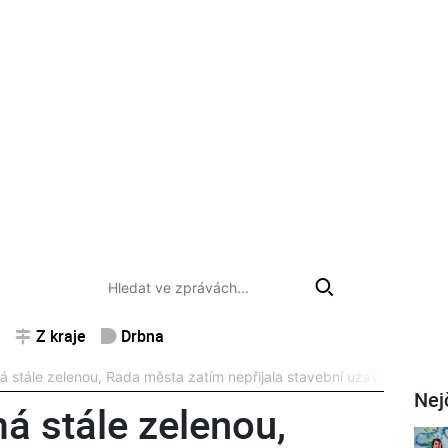
Z kraje
Drbna
 stále zelenou, Rada města zatím nepřijala stavební uzávěru
Nej
á stále zelenou,