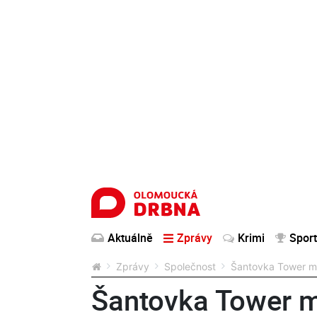
Aktuálně
Zprávy
Krimi
Sport
Zprávy
Společnost
Šantovka Tower má
Šantovka Tower m