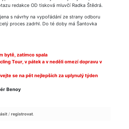
otazu redakce OD tisková mluvčí Radka Štědrá.
jena s návrhy na vypořádání ze strany odboru
 celý proces zadrhl. Do té doby má Šantovka
m bytě, zatímco spala
ing Tour, v pátek a v neděli omezí dopravu v
ejte se na pět nejlepších za uplynulý týden
iér Benoy
ásit
/
registrovat
.