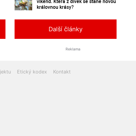
víkend. Která z dívek se stane novou
královnou krásy?
Další články
jektu
Etický kodex
Kontakt