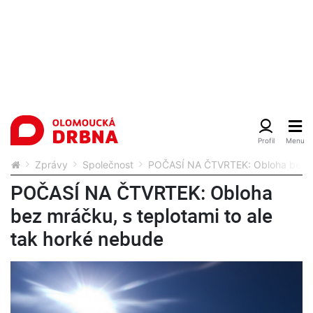
Zprávy
Společnost
POČASÍ NA ČTVRTEK: Obloha bez mrá
POČASÍ NA ČTVRTEK: Obloha
bez mráčku, s teplotami to ale
tak horké nebude