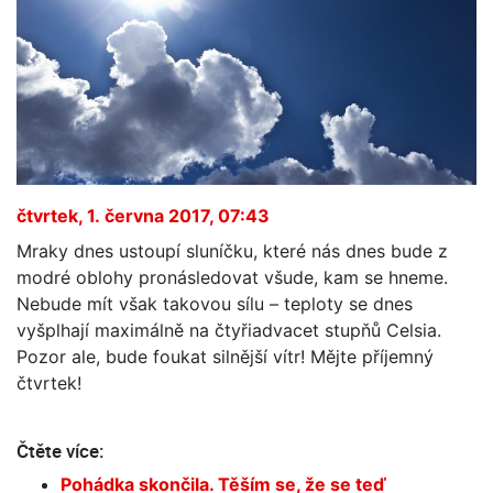
čtvrtek, 1. června 2017, 07:43
Mraky dnes ustoupí sluníčku, které nás dnes bude z
modré oblohy pronásledovat všude, kam se hneme.
Nebude mít však takovou sílu – teploty se dnes
vyšplhají maximálně na čtyřiadvacet stupňů Celsia.
Pozor ale, bude foukat silnější vítr! Mějte příjemný
čtvrtek!
Čtěte více:
Pohádka skončila. Těším se, že se teď