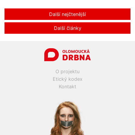
Další nejčtenější
Další články
O projektu
Etický kodex
Kontakt