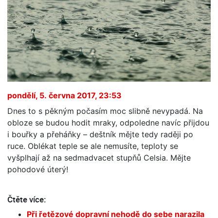
pondělí, 5. června 2017, 23:53
Dnes to s pěkným počasím moc slibně nevypadá. Na
obloze se budou hodit mraky, odpoledne navíc přijdou
i bouřky a přeháňky – deštník mějte tedy raději po
ruce. Oblékat teple se ale nemusíte, teploty se
vyšplhají až na sedmadvacet stupňů Celsia. Mějte
pohodové úterý!
Čtěte více:
Při řetězové dopravní nehodě do sebe narazila