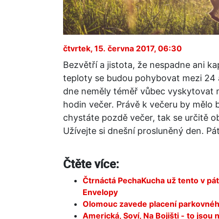
čtvrtek, 15. června 2017, 06:30
Bezvětří a jistota, že nespadne ani ka
teploty se budou pohybovat mezi 24 
dne neměly téměř vůbec vyskytovat m
hodin večer. Právě k večeru by mělo 
chystáte pozdě večer, tak se určitě ob
Užívejte si dnešní prosluněný den. Pát
Čtěte více:
Čtrnáctá PechaKucha už tento v páte
Envelopy
Olomouc zavede placení parkovnéh
Americká, Soví, Na Bojišti - to jsou