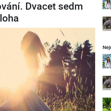
lování. Dvacet sedm
bloha
Nej