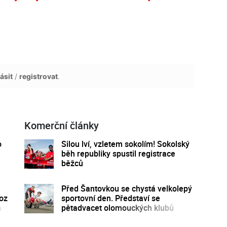
ásit
/
registrovat
.
Komerční články
o
Silou lví, vzletem sokolím! Sokolský
běh republiky spustil registrace
běžců
Před Šantovkou se chystá velkolepý
voz
sportovní den. Představí se
n
pětadvacet olomouckých klubů