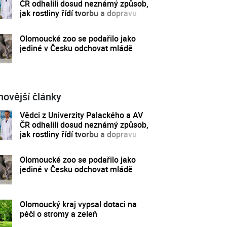
ČR odhalili dosud neznámý způsob,
jak rostliny řídí tvorbu a dopravu
svých hormonů
Olomoucké zoo se podařilo jako
jediné v Česku odchovat mládě
novější články
Vědci z Univerzity Palackého a AV
ČR odhalili dosud neznámý způsob,
jak rostliny řídí tvorbu a dopravu
svých hormonů
Olomoucké zoo se podařilo jako
jediné v Česku odchovat mládě
Olomoucký kraj vypsal dotaci na
péči o stromy a zeleň