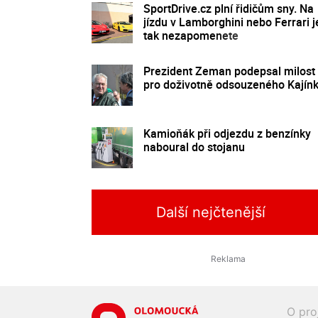
SportDrive.cz plní řidičům sny. Na
jízdu v Lamborghini nebo Ferrari j
tak nezapomenete
Prezident Zeman podepsal milost
pro doživotně odsouzeného Kajín
Kamioňák při odjezdu z benzínky
naboural do stojanu
Další nejčtenější
O pro