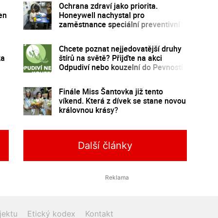
Ochrana zdraví jako priorita.
en
Honeywell nachystal pro
zaměstnance speciální preventivní
program
Chcete poznat nejjedovatější druhy
ka
štírů na světě? Přijďte na akci
Odpudiví nebo kouzelní do Pevnosti
poznání
Finále Miss Šantovka již tento
víkend. Která z dívek se stane novou
královnou krásy?
Další články
jektu
Etický kodex
Kontakt