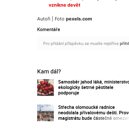
vznikne devět
Autoři
| Foto
pexels.com
Komentáře
Pro přidání příspěvku se musíte nejdříve
přihl
Kam dál?
Samosběr jahod láká, ministerstv
ekologicky šetrné pěstitele
podporuje
Střecha olomoucké radnice
neodolala přívalovému dešti. Pro
magistrátu bude částečně omeze