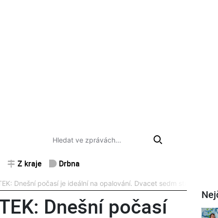
Z kraje
Drbna
: Dnešní počasí je ideální na opalování. Dvacet sedm stupňů a jas
Nej
EK: Dnešní počasí