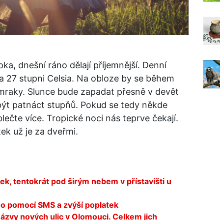
pka, dnešní ráno dělají příjemnější. Denní
a 27 stupni Celsia. Na obloze by se během
raky. Slunce bude zapadat přesně v devět
být patnáct stupňů. Pokud se tedy někde
lečte více. Tropické noci nás teprve čekají.
ek už je za dveřmi.
k, tentokrát pod širým nebem v přístavišti u
o pomocí SMS a zvýší poplatek
 názvy nových ulic v Olomouci. Celkem jich