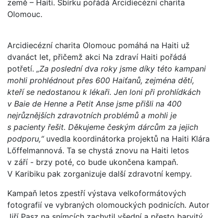
země – Haiti. Sbírku pořádá Arcidiecézní charita
Olomouc.
Arcidiecézní charita Olomouc pomáhá na Haiti už
dvanáct let, přičemž akci Na zdraví Haiti pořádá
potřetí.
„Za poslední dva roky jsme díky této kampani
mohli prohlédnout přes 600 Haiťanů, zejména dětí,
kteří se nedostanou k lékaři. Jen loni při prohlídkách
v Baie de Henne a Petit Anse jsme přišli na 400
nejrůznějších zdravotních problémů a mohli je
s pacienty řešit. Děkujeme českým dárcům za jejich
podporu,“
uvedla koordinátorka projektů na Haiti Klára
Lőffelmannová. Ta se chystá znovu na Haiti letos
v září - brzy poté, co bude ukončena kampaň.
V Karibiku pak zorganizuje další zdravotní kempy.
Kampaň letos zpestří výstava velkoformátových
fotografií ve vybraných olomouckých podnicích. Autor
Jiří Pasz na snímcích zachytil všední a přesto barvitý