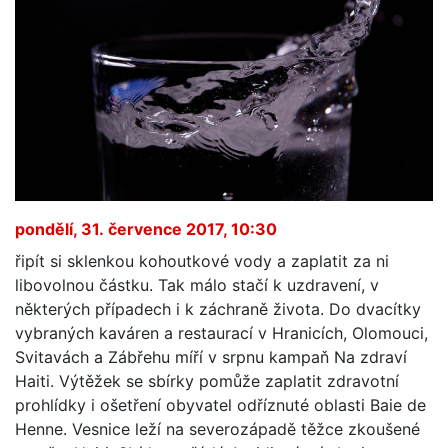
pondělí, 31. července 2017, 10:30
řipít si sklenkou kohoutkové vody a zaplatit za ni
libovolnou částku. Tak málo stačí k uzdravení, v
některých případech i k záchraně života. Do dvacítky
vybraných kaváren a restaurací v Hranicích, Olomouci,
Svitavách a Zábřehu míří v srpnu kampaň Na zdraví
Haiti. Výtěžek se sbírky pomůže zaplatit zdravotní
prohlídky i ošetření obyvatel odříznuté oblasti Baie de
Henne. Vesnice leží na severozápadě těžce zkoušené