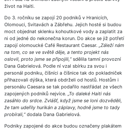
život na Haiti.
Do 3. ročníku se zapojí 20 podniků v Hranicích,
Olomouci, Svitavách a Zábřehu. Jejich hosté si budou
moct objednat sklenku kohoutkové vody a zaplatit za
ni od jedné do nekonečna korun. Do akce se již potřetí
zapojí olomoucké Café Restaurant Caesar.
„Záleží nám
na tom, co se ve světě děje, a tento projekt nás
oslovil, proto jsme se připojili,“
sdělila tamní provozní
Dana Gabrielová. Podle ní vzal sbírku za svou i
personál podniku, číšníci a číšnice tak do pokladniček
přihazovali dýška, která obdrželi od hostů. Hostům i
personálu Caesara se tak podařilo nastřádat ze všech
zapojených podniků nejvíce.
„To daleké Haiti nás
zasáhlo do srdce. Zvlášť, když jsme se loni dozvěděli,
že tam udeřily hurikán a záplavy, hodně jsme to tady
probírali,“
dodala Dana Gabrielová.
Podniky zapojené do akce budou označeny plakátem