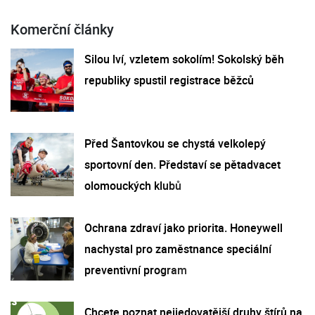
Komerční články
Silou lví, vzletem sokolím! Sokolský běh
republiky spustil registrace běžců
Před Šantovkou se chystá velkolepý
sportovní den. Představí se pětadvacet
olomouckých klubů
Ochrana zdraví jako priorita. Honeywell
nachystal pro zaměstnance speciální
preventivní program
Chcete poznat nejjedovatější druhy štírů na