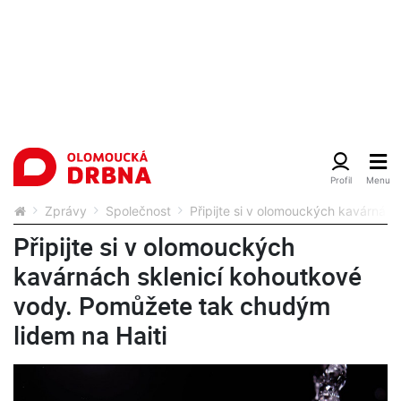
Zprávy
Společnost
Připijte si v olomouckých kavárnác
Připijte si v olomouckých
kavárnách sklenicí kohoutkové
vody. Pomůžete tak chudým
lidem na Haiti