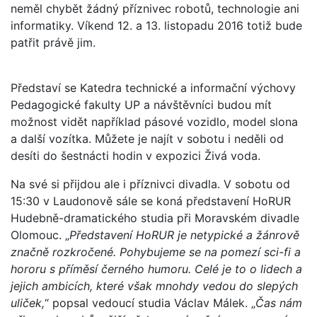
neměl chybět žádný příznivec robotů, technologie ani
informatiky. Víkend 12. a 13. listopadu 2016 totiž bude
patřit právě jim.
Představí se Katedra technické a informační výchovy
Pedagogické fakulty UP a návštěvníci budou mít
možnost vidět například pásové vozidlo, model slona
a další vozítka. Můžete je najít v sobotu i neděli od
desíti do šestnácti hodin v expozici Živá voda.
Na své si přijdou ale i příznivci divadla. V sobotu od
15:30 v Laudonově sále se koná představení HoRUR
Hudebně-dramatického studia při Moravském divadle
Olomouc. „
Představení HoRUR je netypické a žánrově
značně rozkročené. Pohybujeme se na pomezí sci-fi a
hororu s příměsí černého humoru. Celé je to o lidech a
jejich ambicích, které však mnohdy vedou do slepých
uliček,
“ popsal vedoucí studia Václav Málek. „
Čas nám