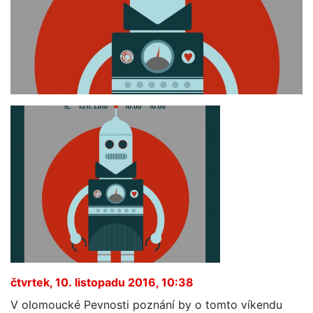
čtvrtek, 10. listopadu 2016, 10:38
V olomoucké Pevnosti poznání by o tomto víkendu