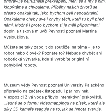
připravuje nejrůznější překvapení, mění se a my s ním,
klopýtáme a chybujeme. Příběhy našich životů se
přesto opakují tak, jako bychom byli nepoučitelní.
Opakujeme chyby své i chyby těch, kteří tu byli před
námi. Možná i proto bychom si je měli připomínat,
“
doplnila tisková mluvčí Pevnosti poznání Martina
Vysloužilová.
Můžete se taky zapojit do soutěže, na téma – je to
robot nebo člověk? Poznáte to? Nebude chybět ani
robotická výtvarka, kde si vyrobíte originální
pohyblivé roboty.
Muzeum vědy Pevnost poznání Univerzity Palackého
připravilo na začátek listopadu i pár novinek.
V expozici Živá voda přibylo interaktivní pískoviště.
„
Jedná se o formu videomappingu na písek, který ale
díky 3D kameře reaguje na to, jak se hmota tvaruje.