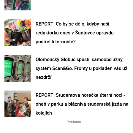
REPORT: Co by se dělo, kdyby naši
redaktorku dnes v Šantovce opravdu
postřelili teroristé?
Olomoucký Globus spustil samoobslužný
systém Scan&Go. Fronty u pokladen vás už
nezdrží
REPORT: Studentova horečka úterní noci -
oheň v parku a bláznivá studentská jízda na
kolejích