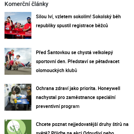
Komerční články
Silou lví, vzletem sokolím! Sokolský běh
republiky spustil registrace běžců
Před Šantovkou se chystá velkolepý
sportovní den. Představí se pětadvacet
olomouckých klubů
Ochrana zdraví jako priorita. Honeywell
nachystal pro zaměstnance speciální
preventivní program
Chcete poznat nejjedovatější druhy štírů na
světě? Přijďte na akci Odpudiví nebo