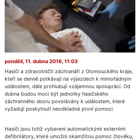
pondělí, 11. dubna 2016, 11:03
Hasiči a zdravotničtí záchranáři z Olomouckého kraje,
kteří se denně potkávají na výjezdech k mimořádným
událostem, dále prohlubují vzájemnou spolupráci. Od
dubna budou moci být jednotky hasičského
záchranného sboru povolávány k událostem, které
vyžadují poskytnutí neodkladné první pomoci.
Hasiči jsou totiž vybaveni automatickými externími
defibrilátory, které umožní okamžitou pomoc člověku,