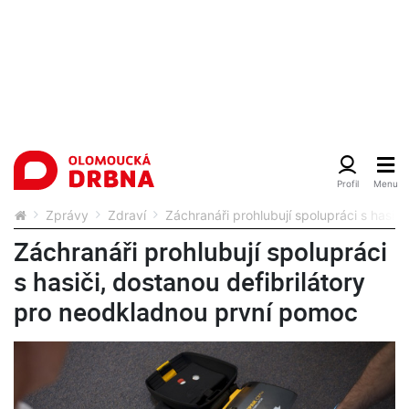
Zprávy
Zdraví
Záchranáři prohlubují spolupráci s hasič
Záchranáři prohlubují spolupráci
s hasiči, dostanou defibrilátory
pro neodkladnou první pomoc