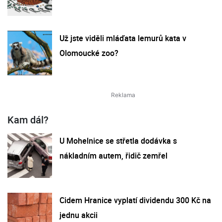
Už jste viděli mláďata lemurů kata v
Olomoucké zoo?
Kam dál?
U Mohelnice se střetla dodávka s
nákladním autem, řidič zemřel
Cidem Hranice vyplatí dividendu 300 Kč na
jednu akcii