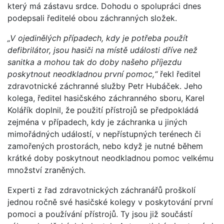
který má zástavu srdce. Dohodu o spolupráci dnes
podepsali ředitelé obou záchranných složek.
„V ojedinělých případech, kdy je potřeba použít
defibrilátor, jsou hasiči na místě události dříve než
sanitka a mohou tak do doby našeho příjezdu
poskytnout neodkladnou první pomoc,“
řekl ředitel
zdravotnické záchranné služby Petr Hubáček. Jeho
kolega, ředitel hasičského záchranného sboru, Karel
Kolářík doplnil, že použití přístrojů se předpokládá
zejména v případech, kdy je záchranka u jiných
mimořádných událostí, v nepřístupných terénech či
zamořených prostorách, nebo když je nutné během
krátké doby poskytnout neodkladnou pomoc velkému
množství zraněných.
Experti z řad zdravotnických záchranářů proškolí
jednou ročně své hasičské kolegy v poskytování první
pomoci a používání přístrojů. Ty jsou již součástí