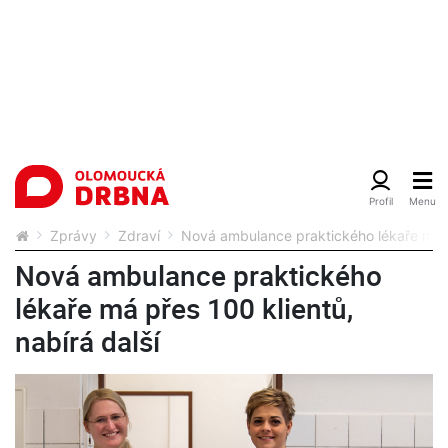
Zprávy
Zdraví
Nová ambulance praktického lékaře má př
Nová ambulance praktického
lékaře má přes 100 klientů,
nabírá další