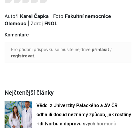
Autoři
Karel Čapka
| Foto
Fakultní nemocnice
Olomouc
| Zdroj
FNOL
Komentáře
Pro přidání příspěvku se musíte nejdříve
přihlásit
/
registrovat
.
Nejčtenější články
Vědci z Univerzity Palackého a AV ČR
odhalili dosud neznámý způsob, jak rostliny
řídí tvorbu a dopravu svých hormonů