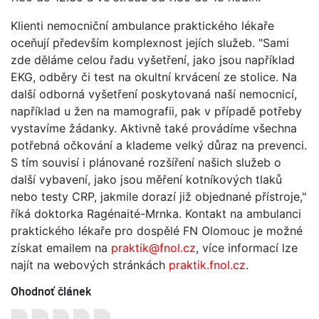
Klienti nemocniční ambulance praktického lékaře
oceňují především komplexnost jejích služeb. "Sami
zde děláme celou řadu vyšetření, jako jsou například
EKG, odběry či test na okultní krvácení ze stolice. Na
další odborná vyšetření poskytovaná naší nemocnicí,
například u žen na mamografii, pak v případě potřeby
vystavíme žádanky. Aktivně také provádíme všechna
potřebná očkování a klademe velký důraz na prevenci.
S tím souvisí i plánované rozšíření našich služeb o
další vybavení, jako jsou měření kotníkových tlaků
nebo testy CRP, jakmile dorazí již objednané přístroje,"
říká doktorka Ragénaité-Mrnka. Kontakt na ambulanci
praktického lékaře pro dospělé FN Olomouc je možné
získat emailem na
praktik@fnol.cz
, více informací lze
najít na webových stránkách
praktik.fnol.cz
.
Ohodnoť článek