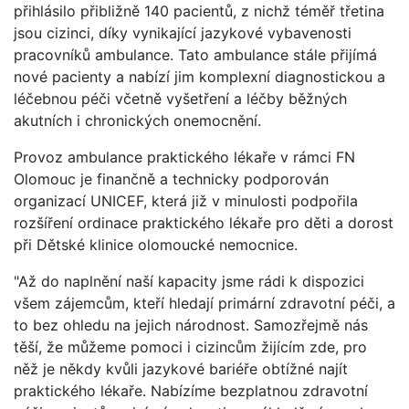
přihlásilo přibližně 140 pacientů, z nichž téměř třetina
jsou cizinci, díky vynikající jazykové vybavenosti
pracovníků ambulance. Tato ambulance stále přijímá
nové pacienty a nabízí jim komplexní diagnostickou a
léčebnou péči včetně vyšetření a léčby běžných
akutních i chronických onemocnění.
Provoz ambulance praktického lékaře v rámci FN
Olomouc je finančně a technicky podporován
organizací UNICEF, která již v minulosti podpořila
rozšíření ordinace praktického lékaře pro děti a dorost
při Dětské klinice olomoucké nemocnice.
"Až do naplnění naší kapacity jsme rádi k dispozici
všem zájemcům, kteří hledají primární zdravotní péči, a
to bez ohledu na jejich národnost. Samozřejmě nás
těší, že můžeme pomoci i cizincům žijícím zde, pro
něž je někdy kvůli jazykové bariéře obtížné najít
praktického lékaře. Nabízíme bezplatnou zdravotní