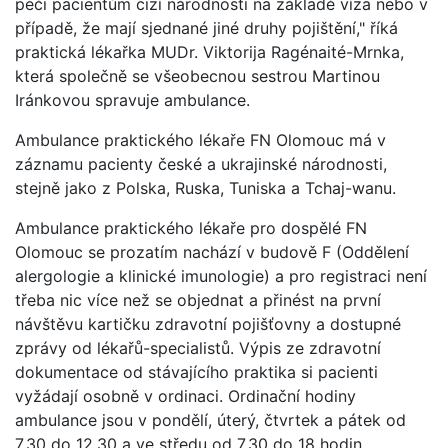
péči pacientům cizí národnosti na základě víza nebo v
případě, že mají sjednané jiné druhy pojištění," říká
praktická lékařka MUDr. Viktorija Ragénaité-Mrnka,
která společně se všeobecnou sestrou Martinou
Iránkovou spravuje ambulance.
Ambulance praktického lékaře FN Olomouc má v
záznamu pacienty české a ukrajinské národnosti,
stejně jako z Polska, Ruska, Tuniska a Tchaj-wanu.
Ambulance praktického lékaře pro dospělé FN
Olomouc se prozatím nachází v budově F (Oddělení
alergologie a klinické imunologie) a pro registraci není
třeba nic více než se objednat a přinést na první
návštěvu kartičku zdravotní pojišťovny a dostupné
zprávy od lékařů-specialistů. Výpis ze zdravotní
dokumentace od stávajícího praktika si pacienti
vyžádají osobně v ordinaci. Ordinační hodiny
ambulance jsou v pondělí, úterý, čtvrtek a pátek od
7.30 do 12.30 a ve středu od 7.30 do 18 hodin.