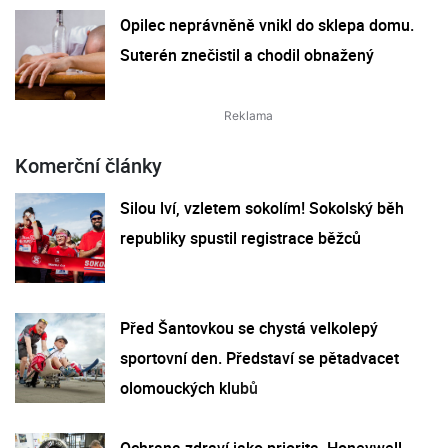
Opilec neprávněně vnikl do sklepa domu.
Suterén znečistil a chodil obnažený
Komerční články
Silou lví, vzletem sokolím! Sokolský běh
republiky spustil registrace běžců
Před Šantovkou se chystá velkolepý
sportovní den. Představí se pětadvacet
olomouckých klubů
Ochrana zdraví jako priorita. Honeywell