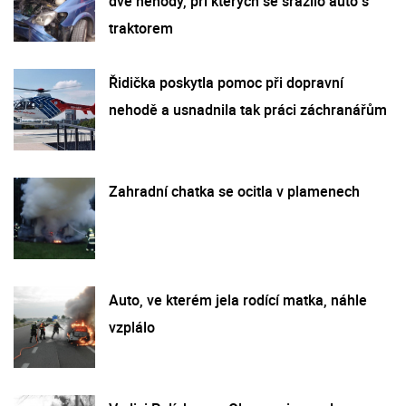
dvě nehody, při kterých se srazilo auto s
traktorem
Řidička poskytla pomoc při dopravní
nehodě a usnadnila tak práci záchranářům
Zahradní chatka se ocitla v plamenech
Auto, ve kterém jela rodící matka, náhle
vzplálo