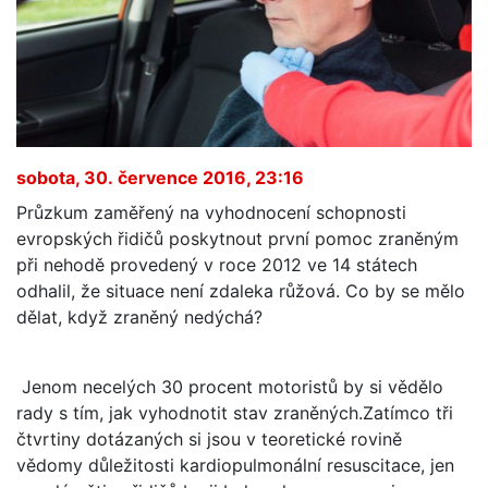
sobota, 30. července 2016, 23:16
Průzkum zaměřený na vyhodnocení schopnosti
evropských řidičů poskytnout první pomoc zraněným
při nehodě provedený v roce 2012 ve 14 státech
odhalil, že situace není zdaleka růžová. Co by se mělo
dělat, když zraněný nedýchá?
Jenom necelých 30 procent motoristů by si vědělo
rady s tím, jak vyhodnotit stav zraněných.Zatímco tři
čtvrtiny dotázaných si jsou v teoretické rovině
vědomy důležitosti kardiopulmonální resuscitace, jen