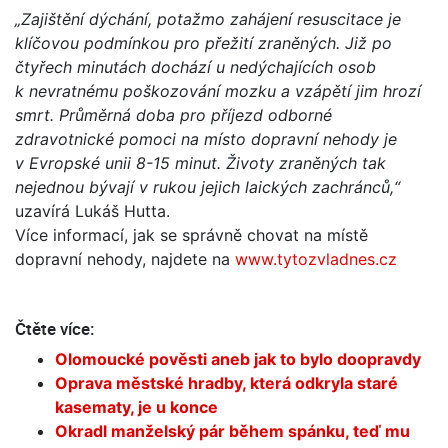
„Zajištění dýchání, potažmo zahájení resuscitace je
klíčovou podmínkou pro přežití zraněných. Již po
čtyřech minutách dochází u nedýchajících osob
k nevratnému poškozování mozku a vzápětí jim hrozí
smrt. Průměrná doba pro příjezd odborné
zdravotnické pomoci na místo dopravní nehody je
v Evropské unii 8-15 minut. Životy zraněných tak
nejednou bývají v rukou jejich laických zachránců,“
uzavírá Lukáš Hutta.
Více informací, jak se správně chovat na místě
dopravní nehody, najdete na
www.tytozvladnes.cz
Čtěte více:
Olomoucké pověsti aneb jak to bylo doopravdy
Oprava městské hradby, která odkryla staré
kasematy, je u konce
Okradl manželský pár během spánku, teď mu