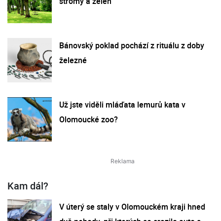
stromy a zeleň
Bánovský poklad pochází z rituálu z doby
železné
Už jste viděli mláďata lemurů kata v
Olomoucké zoo?
Kam dál?
V úterý se staly v Olomouckém kraji hned