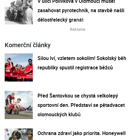
V ulici Polívkova v Olomouci musel
zasahovat pyrotechnik, na stavbě našli
dělostřelecký granát
Komerční články
Silou lví, vzletem sokolím! Sokolský běh
republiky spustil registrace běžců
Před Šantovkou se chystá velkolepý
sportovní den. Představí se pětadvacet
olomouckých klubů
Ochrana zdraví jako priorita. Honeywell