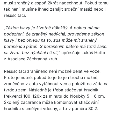
musí zraněný alespoň 2krát nadechnout. Pokud tomu
tak není, musíme ihned zahájit srdeční masáž neboli
resuscitaci.
„Záklon hlavy je životně důležitý. A pokud máme
podezření, že zraněný nedýchá, provedeme záklon
hlavy i bez ohledu na to, zda může mít zraněný
poraněnou páteř. S poraněním páteře má totiž šanci
na život, bez dýchání nikoli,
“ upřesňuje Lukáš Hutta
z Asociace Záchranný kruh.
Resuscitaci zraněného není možné dělat ve voze.
Proto je nutné, pokud to je to jen trochu možné,
zraněného z auta vytáhnout ven a položit na záda na
tvrdou zem. Následně je třeba stlačovat hrudník
frekvencí 100–120x za minutu do hloubky 5 – 6 cm.
Školený zachránce může kombinovat stlačování
hrudníku s umělými vdechy, a to v poměru 30:2.