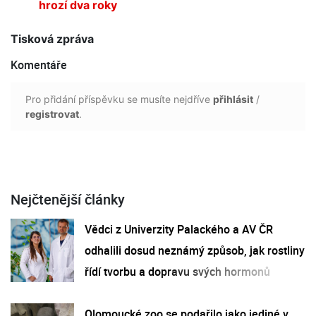
hrozí dva roky
Tisková zpráva
Komentáře
Pro přidání příspěvku se musíte nejdříve
přihlásit
/
registrovat
.
Nejčtenější články
Vědci z Univerzity Palackého a AV ČR
odhalili dosud neznámý způsob, jak rostliny
řídí tvorbu a dopravu svých hormonů
Olomoucké zoo se podařilo jako jediné v