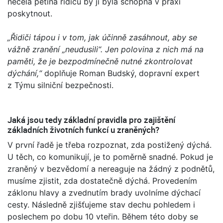
necelá pětina řidičů by ji byla schopna v praxi
poskytnout.
„Řidiči tápou i v tom, jak účinně zasáhnout, aby se
vážně zranění „neudusili“. Jen polovina z nich má na
paměti, že je bezpodmínečně nutné zkontrolovat
dýchání,“
doplňuje Roman Budský, dopravní expert
z Týmu silniční bezpečnosti.
Jaká jsou tedy základní pravidla pro zajištění
základních životních funkcí u zraněných?
V první řadě je třeba rozpoznat, zda postižený dýchá.
U těch, co komunikují, je to poměrně snadné. Pokud je
zraněný v bezvědomí a nereaguje na žádný z podnětů,
musíme zjistit, zda dostatečně dýchá. Provedením
záklonu hlavy a zvednutím brady uvolníme dýchací
cesty. Následně zjišťujeme stav dechu pohledem i
poslechem po dobu 10 vteřin. Během této doby se