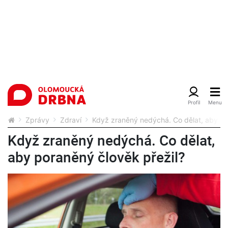
Zprávy
Zdraví
Když zraněný nedýchá. Co dělat, aby po
Když zraněný nedýchá. Co dělat,
aby poraněný člověk přežil?