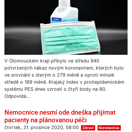
V Olomouckém kraji přibylo ve středu 940
potvrzených nákaz novým koronavirem, kterých bylo
ve srovnání s úterým o 279 méně a oproti minulé
středě o 189 méně. Krajský index v protiepidemickém
systému PES dnes vzrostl o čtyři body na 80.
Odpovídá...
Nemocnice nesmí ode dneška přijímat
pacienty na plánovanou péči
čtvrtek, 31. prosince 2020, 08:00
Zdraví
Koronavirus