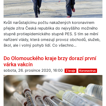
Kvůli narůstajícímu počtu nakažených koronavirem
přejde zítra Česká republika do nejvyššího možného
stupně protiepidemického stupně PES. S tím se mění
nařízení vlády, která omezují provoz obchodů, služeb,
škol, ale i volný pohyb lidí. Co všechno...
Do Olomouckého kraje brzy dorazí první
várka vakcín
sobota, 26. prosince 2020, 16:00
Z kraje
Koronavirus