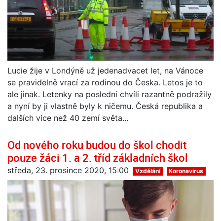
Lucie žije v Londýně už jedenadvacet let, na Vánoce
se pravidelně vrací za rodinou do Česka. Letos je to
ale jinak. Letenky na poslední chvíli razantně podražily
a nyní by ji vlastně byly k ničemu. Česká republika a
dalších více než 40 zemí světa...
Od nového roku budou do škol chodit
pouze žáci 1. a 2. tříd základních škol
středa, 23. prosince 2020, 15:00
Vzdělání
Koronavirus