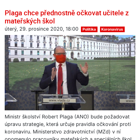
Plaga chce přednostně očkovat učitele z
mateřských škol
úterý, 29. prosince 2020, 18:00
Politika
Koronavirus
Ministr školství Robert Plaga (ANO) bude požadovat
úpravu strategie, která určuje pravidla očkování proti
koronaviru. Ministerstvo zdravotnictví (MZd) v ní
opomenulo pracovníky mateřských a speciálních škol,